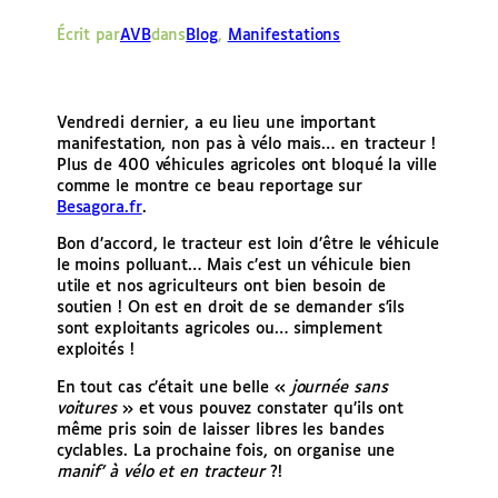
e
Écrit par
AVB
dans
Blog
, 
Manifestations
r
Vendredi dernier, a eu lieu une important
manifestation, non pas à vélo mais… en tracteur !
Plus de 400 véhicules agricoles ont bloqué la ville
comme le montre ce beau reportage sur
Besagora.fr
.
Bon d’accord, le tracteur est loin d’être le véhicule
le moins polluant… Mais c’est un véhicule bien
utile et nos agriculteurs ont bien besoin de
soutien ! On est en droit de se demander s’ils
sont exploitants agricoles ou… simplement
exploités !
En tout cas c’était une belle «
journée sans
voitures
» et vous pouvez constater qu’ils ont
même pris soin de laisser libres les bandes
cyclables. La prochaine fois, on organise une
manif’ à vélo et en tracteur
?!