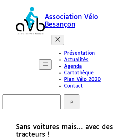
Association Vélo
Besançon
Présentation
Actualités
Agenda
Cartothèque
Plan Vélo 2020
Contact
R
e
c
h
e
Sans voitures mais… avec des
r
c
tracteurs !
h