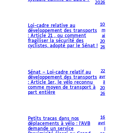
2026
10
Loi-cadre relative au
m
développement des transports
: Article 21 , ou comment
ai
fragiliser la sécurité des
20
cyclistes, adopté par le Sénat !
26
22
Sénat – Loi-cadre relatif au
avr
développement des transports
: Article 1er, le vélo reconnu
il
comme moyen de transport à
20
part entière
26
16
Petits tracas dans nos
avri
déplacements à vélo : l’AVB
demande un service
l