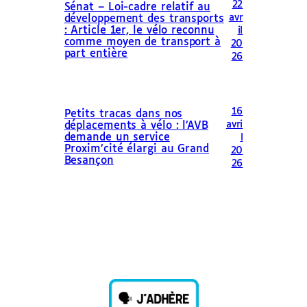
22
Sénat – Loi-cadre relatif au
avr
développement des transports
: Article 1er, le vélo reconnu
il
comme moyen de transport à
20
part entière
26
16
Petits tracas dans nos
avri
déplacements à vélo : l’AVB
demande un service
l
Proxim’cité élargi au Grand
20
Besançon
26