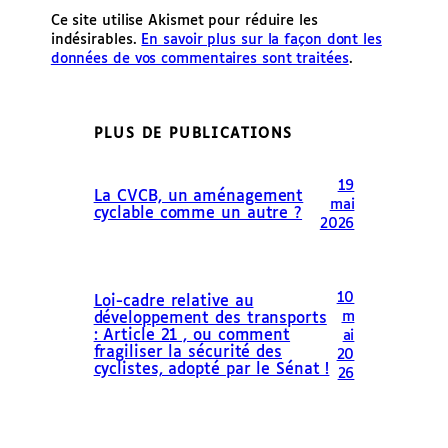
Ce site utilise Akismet pour réduire les
indésirables.
En savoir plus sur la façon dont les
données de vos commentaires sont traitées
.
PLUS DE PUBLICATIONS
19
La CVCB, un aménagement
mai
cyclable comme un autre ?
2026
10
Loi-cadre relative au
m
développement des transports
: Article 21 , ou comment
ai
fragiliser la sécurité des
20
cyclistes, adopté par le Sénat !
26