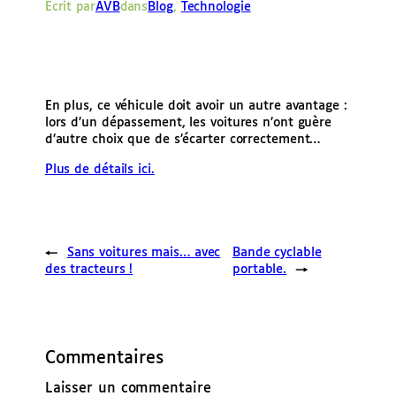
Écrit par
AVB
dans
Blog
, 
Technologie
e
r
En plus, ce véhicule doit avoir un autre avantage :
lors d’un dépassement, les voitures n’ont guère
d’autre choix que de s’écarter correctement…
Plus de détails ici.
←
Sans voitures mais… avec
Bande cyclable
des tracteurs !
portable.
→
Commentaires
Laisser un commentaire