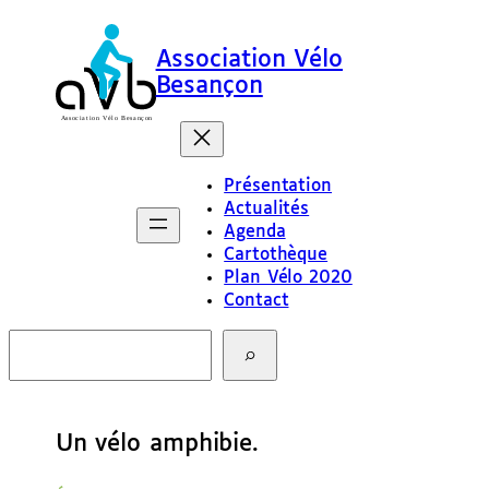
Association Vélo
Besançon
Présentation
Actualités
Agenda
Cartothèque
Plan Vélo 2020
Contact
R
e
c
h
e
Un vélo amphibie.
r
c
h