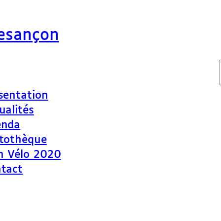
Besançon
sentation
ualités
enda
tothèque
n Vélo 2020
tact