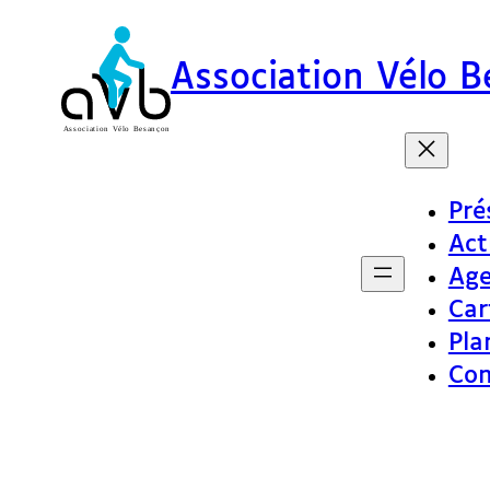
Association Vélo 
Pré
Act
Ag
Car
Pla
Con