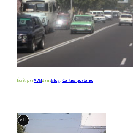
Écrit par
AVB
dans
Blog
, 
Cartes postales
alt