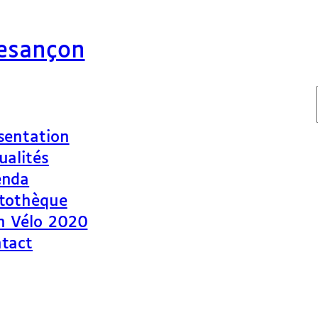
Besançon
sentation
ualités
enda
tothèque
n Vélo 2020
tact