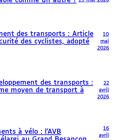
able comme un autre ?
19 mai 2026
ent des transports : Article
10
curité des cyclistes, adopté
mai
2026
veloppement des transports :
22
omme moyen de transport à
avril
2026
16
ents à vélo : l’AVB
avril
 élargi au Grand Besançon