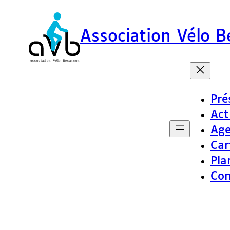
Association Vélo 
Pré
Act
Ag
Car
Pla
Con