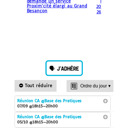
demande un service
l
Proxim’cité élargi au Grand
20
Besançon
26
Tout réduire
Ordre du jour
▾
Réunion CA
@Base des Pratiques
07/09 @18h15—20h00
Réunion CA
@Base des Pratiques
05/10 @18h15—20h00