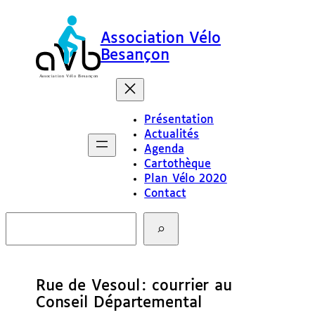
Association Vélo
Besançon
Présentation
Actualités
Agenda
Cartothèque
Plan Vélo 2020
Contact
R
e
c
h
e
Rue de Vesoul : courrier au
r
c
Conseil Départemental
h