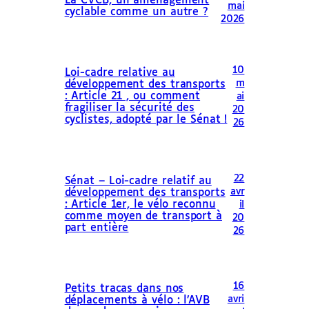
La CVCB, un aménagement
mai
cyclable comme un autre ?
2026
10
Loi-cadre relative au
m
développement des transports
: Article 21 , ou comment
ai
fragiliser la sécurité des
20
cyclistes, adopté par le Sénat !
26
22
Sénat – Loi-cadre relatif au
avr
développement des transports
: Article 1er, le vélo reconnu
il
comme moyen de transport à
20
part entière
26
16
Petits tracas dans nos
avri
déplacements à vélo : l’AVB