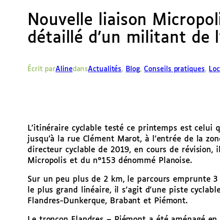
Nouvelle liaison Micropoli
détaillé d’un militant de 
Écrit par
Aline
dans
Actualités
, 
Blog
, 
Conseils pratiques
, 
Loc
L’itinéraire cyclable testé ce printemps est celui 
jusqu’à la rue Clément Marot, à l’entrée de la z
directeur cyclable de 2019, en cours de révision, i
Micropolis et du n°153 dénommé Planoise.
Sur un peu plus de 2 km, le parcours emprunte 3 c
le plus grand linéaire, il s’agit d’une piste cyclab
Flandres-Dunkerque, Brabant et Piémont.
Le tronçon Flandres – Piémont a été aménagé en 2