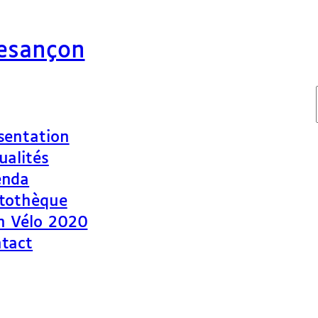
Besançon
sentation
ualités
enda
tothèque
n Vélo 2020
tact