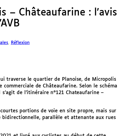
s – Châteaufarine : l’avis
l’AVB
ales
, 
Réflexion
qui traverse le quartier de Planoise, de Micropolis
one commerciale de Châteaufarine. Selon le schéma
l s’agit de l’itinéraire n°121 Chateaufarine –
ourtes portions de voie en site propre, mais sur
le bidirectionnelle, parallèle et attenante aux rues
021 et livré aux cyclistes au début de cette