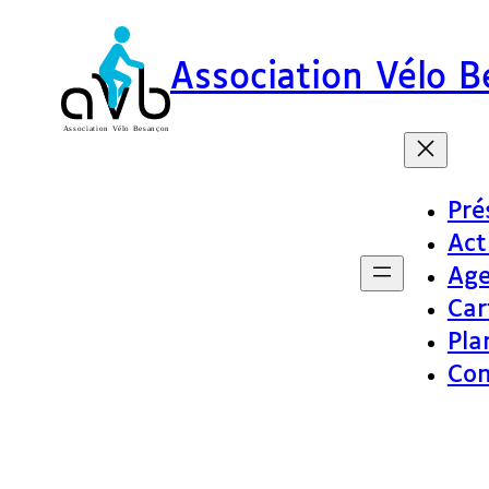
Association Vélo 
Pré
Act
Ag
Car
Pla
Con