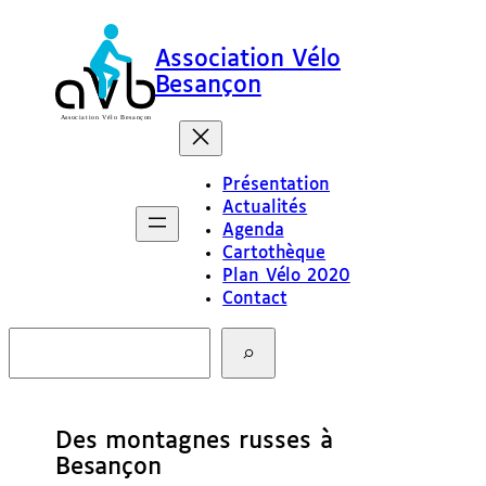
Association Vélo
Besançon
Présentation
Actualités
Agenda
Cartothèque
Plan Vélo 2020
Contact
R
e
c
h
e
Des montagnes russes à
r
c
Besançon
h