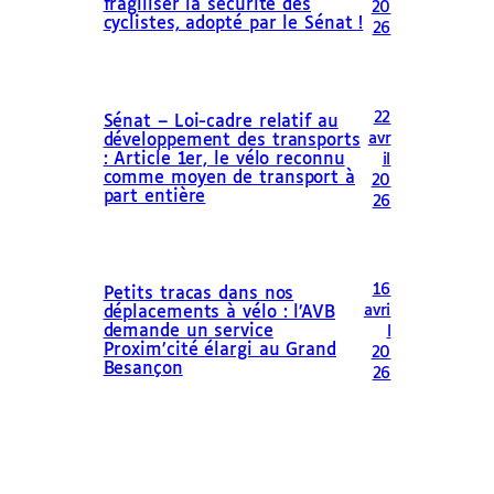
fragiliser la sécurité des
20
cyclistes, adopté par le Sénat !
26
22
Sénat – Loi-cadre relatif au
avr
développement des transports
: Article 1er, le vélo reconnu
il
comme moyen de transport à
20
part entière
26
16
Petits tracas dans nos
avri
déplacements à vélo : l’AVB
demande un service
l
Proxim’cité élargi au Grand
20
Besançon
26