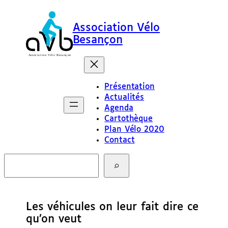
Association Vélo
Besançon
Présentation
Actualités
Agenda
Cartothèque
Plan Vélo 2020
Contact
R
e
c
h
e
Les véhicules on leur fait dire ce
r
c
qu’on veut
h