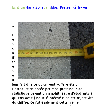
e
Écrit par
Harry Zona
dans
Blog
, 
Presse
, 
Réflexion
r
«
L
e
s
c
h
if
fr
e
s,
o
n
leur fait dire ce qu’on veut ». Telle était
l’introduction posée par mon professeur de
statistique devant un amphithéâtre d’étudiants à
qui l’on avait jusque là prêché la sainte objectivité
du chiffre. Ce fut également cette même