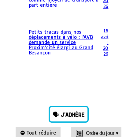
comme moyen de transport à
20
part entière
26
16
Petits tracas dans nos
avri
déplacements à vélo : l’AVB
demande un service
l
Proxim’cité élargi au Grand
20
Besançon
26
Tout réduire
Ordre du jour
▾