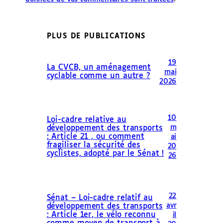
PLUS DE PUBLICATIONS
19
La CVCB, un aménagement
mai
cyclable comme un autre ?
2026
10
Loi-cadre relative au
m
développement des transports
: Article 21 , ou comment
ai
fragiliser la sécurité des
20
cyclistes, adopté par le Sénat !
26
22
Sénat – Loi-cadre relatif au
avr
développement des transports
: Article 1er, le vélo reconnu
il