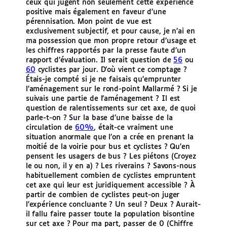
ceux qui jugent non seulement cette expérience
positive mais également en faveur d’une
pérennisation. Mon point de vue est
exclusivement subjectif, et pour cause, je n’ai en
ma possession que mon propre retour d’usage et
les chiffres rapportés par la presse faute d’un
rapport d’évaluation. Il serait question de
56
ou
60
cyclistes par jour. D’où vient ce comptage ?
Étais-je compté si je ne faisais qu’emprunter
l’aménagement sur le rond-point Mallarmé ? Si je
suivais une partie de l’aménagement ? Il est
question de ralentissements sur cet axe, de quoi
parle-t-on ? Sur la base d’une baisse de la
circulation de
60%
, était-ce vraiment une
situation anormale que l’on a crée en prenant la
moitié de la voirie pour bus et cyclistes ? Qu’en
pensent les usagers de bus ? Les piétons (Croyez
le ou non, il y en a) ? Les riverains ? Savons-nous
habituellement combien de cyclistes empruntent
cet axe qui leur est juridiquement accessible ? À
partir de combien de cyclistes peut-on juger
l’expérience concluante ? Un seul ? Deux ? Aurait-
il fallu faire passer toute la population bisontine
sur cet axe ? Pour ma part, passer de 0 (Chiffre