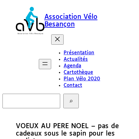
Association Vélo
Besançon
Présentation
Actualités
Agenda
Cartothèque
Plan Vélo 2020
Contact
R
e
c
h
e
VOEUX AU PERE NOEL – pas de
r
c
cadeaux sous le sapin pour les
h