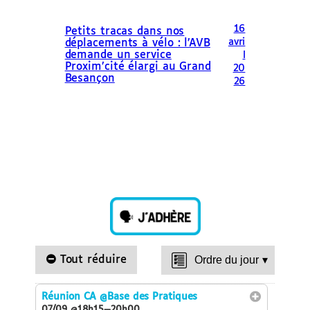
16
Petits tracas dans nos
avri
déplacements à vélo : l’AVB
demande un service
l
Proxim’cité élargi au Grand
20
Besançon
26
Tout réduire
Ordre du jour
▾
Réunion CA
@Base des Pratiques
07/09 @18h15—20h00