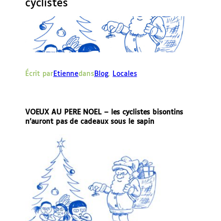
cyclistes
e
r
Écrit par
Etienne
dans
Blog
, 
Locales
VOEUX AU PERE NOEL – les cyclistes bisontins
n’auront pas de cadeaux sous le sapin