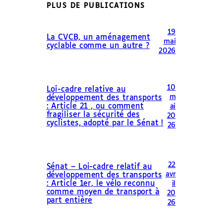
PLUS DE PUBLICATIONS
19
La CVCB, un aménagement
mai
cyclable comme un autre ?
2026
10
Loi-cadre relative au
m
développement des transports
: Article 21 , ou comment
ai
fragiliser la sécurité des
20
cyclistes, adopté par le Sénat !
26
22
Sénat – Loi-cadre relatif au
avr
développement des transports
: Article 1er, le vélo reconnu
il
comme moyen de transport à
20
part entière
26