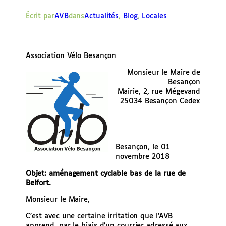
e
Écrit par
AVB
dans
Actualités
, 
Blog
, 
Locales
r
Association Vélo Besançon
Monsieur le Maire de
Besançon
Mairie, 2, rue Mégevand
25034 Besançon Cedex
Besançon, le 01
novembre 2018
Objet: aménagement cyclable bas de la rue de
Belfort.
Monsieur le Maire,
C’est avec une certaine irritation que l’AVB