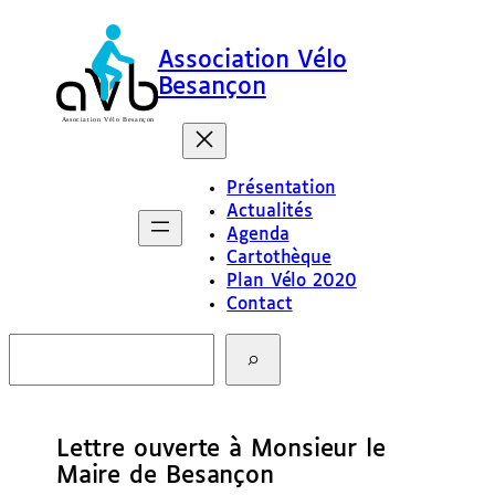
Association Vélo
Besançon
Présentation
Actualités
Agenda
Cartothèque
Plan Vélo 2020
Contact
R
e
c
h
e
Lettre ouverte à Monsieur le
r
c
Maire de Besançon
h