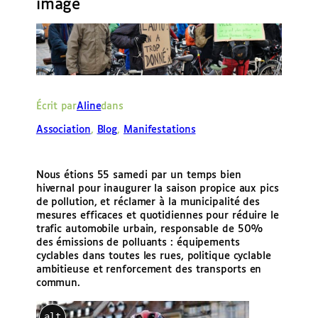
image
e
r
Écrit par
Aline
dans
Association
, 
Blog
, 
Manifestations
Nous étions 55 samedi par un temps bien
hivernal pour inaugurer la saison propice aux pics
de pollution, et réclamer à la municipalité des
mesures efficaces et quotidiennes pour réduire le
trafic automobile urbain, responsable de 50%
des émissions de polluants : équipements
cyclables dans toutes les rues, politique cyclable
ambitieuse et renforcement des transports en
commun.
alt