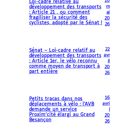
10
Loi-cadre relative au
m
développement des transports
: Article 21 , ou comment
ai
fragiliser la sécurité des
20
cyclistes, adopté par le Sénat !
26
22
Sénat – Loi-cadre relatif au
avr
développement des transports
: Article 1er, le vélo reconnu
il
comme moyen de transport à
20
part entière
26
16
Petits tracas dans nos
avri
déplacements à vélo : l’AVB
demande un service
l
Proxim’cité élargi au Grand
20
Besançon
26