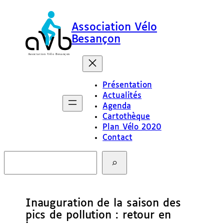
Association Vélo
Besançon
Présentation
Actualités
Agenda
Cartothèque
Plan Vélo 2020
Contact
R
e
c
h
e
Inauguration de la saison des
r
c
pics de pollution : retour en
h