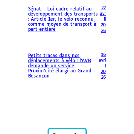
22
Sénat – Loi-cadre relatif au
avr
développement des transports
: Article 1er, le vélo reconnu
il
comme moyen de transport à
20
part entière
26
16
Petits tracas dans nos
avri
déplacements à vélo : l’AVB
demande un service
l
Proxim’cité élargi au Grand
20
Besançon
26