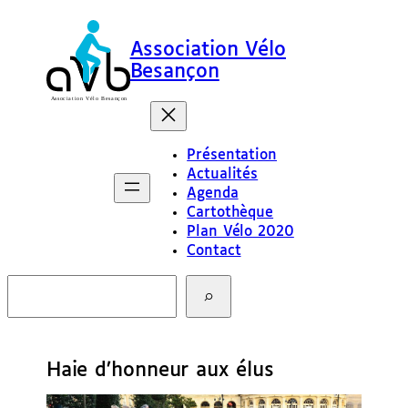
Association Vélo
Besançon
Présentation
Actualités
Agenda
Cartothèque
Plan Vélo 2020
Contact
R
e
c
h
e
Haie d’honneur aux élus
r
c
h