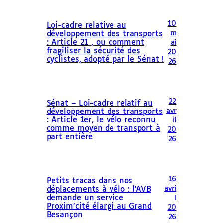
10
Loi-cadre relative au
m
développement des transports
: Article 21 , ou comment
ai
fragiliser la sécurité des
20
cyclistes, adopté par le Sénat !
26
22
Sénat – Loi-cadre relatif au
avr
développement des transports
: Article 1er, le vélo reconnu
il
comme moyen de transport à
20
part entière
26
16
Petits tracas dans nos
avri
déplacements à vélo : l’AVB
demande un service
l
Proxim’cité élargi au Grand
20
Besançon
26