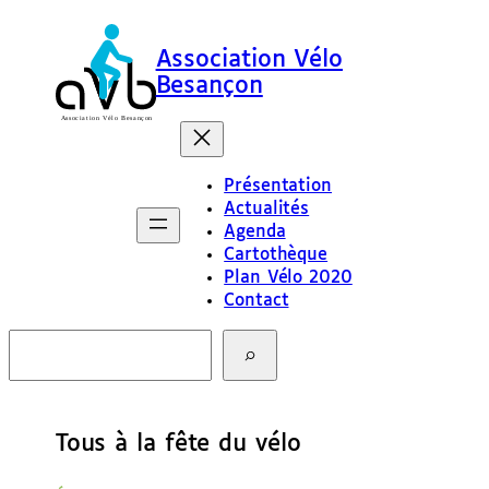
Association Vélo
Besançon
Présentation
Actualités
Agenda
Cartothèque
Plan Vélo 2020
Contact
R
e
c
h
e
Tous à la fête du vélo
r
c
h