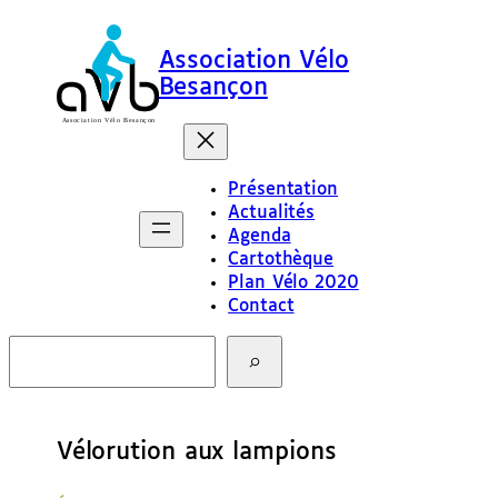
Association Vélo
Besançon
Présentation
Actualités
Agenda
Cartothèque
Plan Vélo 2020
Contact
R
e
c
h
e
Vélorution aux lampions
r
c
h