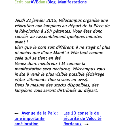
Écrit par
AVB
dans
Blog
, 
Manifestations
e
r
Jeudi 22 janvier 2015, Vélocampus organise une
vélorution aux lampions au départ de la Place de
la Révolution à 19h pétantes. Vous êtes donc
conviés au rassemblement quelques minutes
avant !
Bien que le nom soit différent, il ne s’agit ni plus
ni moins que d’une Manif’ à Vélo tout comme
celle qui se tient en été.
Venez donc nombreux ! Et comme la
manifestation sera nocturne, Vélocampus vous
invite à venir le plus visible possible (éclairage
et/ou vêtements fluo si vous en avez).
Dans la mesure des stocks disponibles, des
lampions vous seront distribués au départ.
←
Avenue de la Paix :
Les 10 conseils de
une importante
sécurité de Vélocité
amélioration
Bordeaux
→