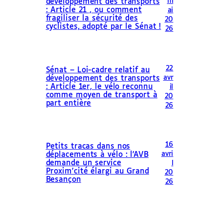
m
développement des transports
: Article 21 , ou comment
ai
fragiliser la sécurité des
20
cyclistes, adopté par le Sénat !
26
22
Sénat – Loi-cadre relatif au
avr
développement des transports
: Article 1er, le vélo reconnu
il
comme moyen de transport à
20
part entière
26
16
Petits tracas dans nos
avri
déplacements à vélo : l’AVB
demande un service
l
Proxim’cité élargi au Grand
20
Besançon
26