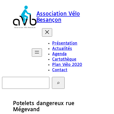
Association Vélo
Besançon
Présentation
Actualités
Agenda
Cartothèque
Plan Vélo 2020
Contact
R
e
c
h
e
Potelets dangereux rue
r
c
Mégevand
h