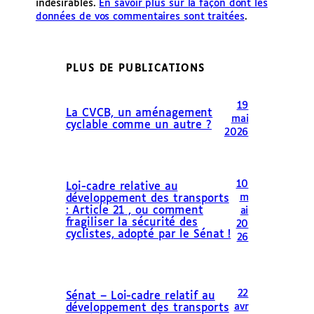
indésirables.
En savoir plus sur la façon dont les
données de vos commentaires sont traitées
.
PLUS DE PUBLICATIONS
19
La CVCB, un aménagement
mai
cyclable comme un autre ?
2026
10
Loi-cadre relative au
m
développement des transports
: Article 21 , ou comment
ai
fragiliser la sécurité des
20
cyclistes, adopté par le Sénat !
26
22
Sénat – Loi-cadre relatif au
avr
développement des transports