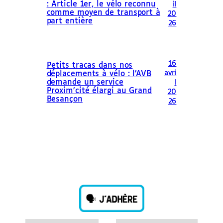
: Article 1er, le vélo reconnu
il
comme moyen de transport à
20
part entière
26
16
Petits tracas dans nos
avri
déplacements à vélo : l’AVB
demande un service
l
Proxim’cité élargi au Grand
20
Besançon
26