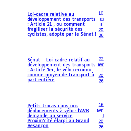
10
Loi-cadre relative au
m
développement des transports
: Article 21 , ou comment
ai
fragiliser la sécurité des
20
cyclistes, adopté par le Sénat !
26
22
Sénat – Loi-cadre relatif au
avr
développement des transports
: Article 1er, le vélo reconnu
il
comme moyen de transport à
20
part entière
26
16
Petits tracas dans nos
avri
déplacements à vélo : l’AVB
demande un service
l
Proxim’cité élargi au Grand
20
Besançon
26