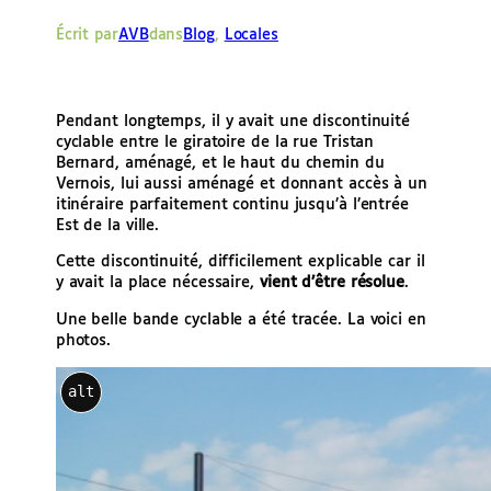
e
Écrit par
AVB
dans
Blog
, 
Locales
r
Pendant longtemps, il y avait une discontinuité
cyclable entre le giratoire de la rue Tristan
Bernard, aménagé, et le haut du chemin du
Vernois, lui aussi aménagé et donnant accès à un
itinéraire parfaitement continu jusqu’à l’entrée
Est de la ville.
Cette discontinuité, difficilement explicable car il
y avait la place nécessaire,
vient d’être résolue
.
Une belle bande cyclable a été tracée. La voici en
photos.
alt