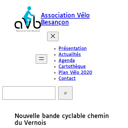
Association Vélo
Besançon
Présentation
Actualités
Agenda
Cartothèque
Plan Vélo 2020
Contact
R
e
c
h
e
Nouvelle bande cyclable chemin
r
c
du Vernois
h