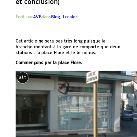
et conclusion)
e
r
Écrit par
AVB
dans
Blog
, 
Locales
Cet article ne sera pas très long puisque la
branche montant à la gare ne comporte que deux
stations : la place Flore et le terminus.
Commençons par la place Flore.
alt