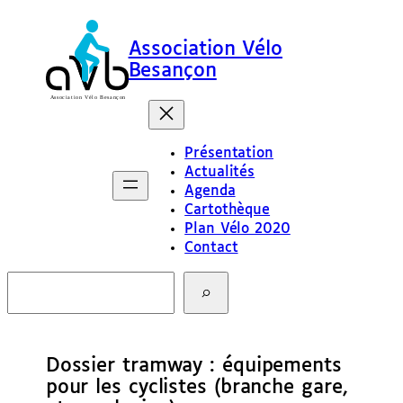
Association Vélo
Besançon
Présentation
Actualités
Agenda
Cartothèque
Plan Vélo 2020
Contact
R
e
c
h
e
Dossier tramway : équipements
r
c
pour les cyclistes (branche gare,
h