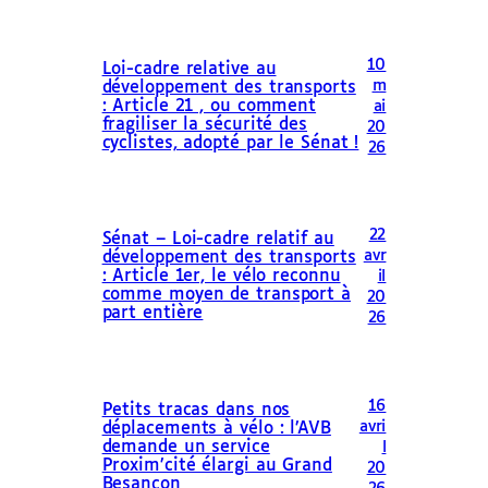
10
Loi-cadre relative au
m
développement des transports
: Article 21 , ou comment
ai
fragiliser la sécurité des
20
cyclistes, adopté par le Sénat !
26
22
Sénat – Loi-cadre relatif au
avr
développement des transports
: Article 1er, le vélo reconnu
il
comme moyen de transport à
20
part entière
26
16
Petits tracas dans nos
avri
déplacements à vélo : l’AVB
demande un service
l
Proxim’cité élargi au Grand
20
Besançon