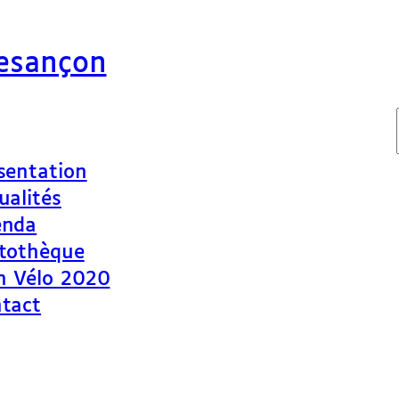
Besançon
sentation
ualités
enda
tothèque
n Vélo 2020
tact