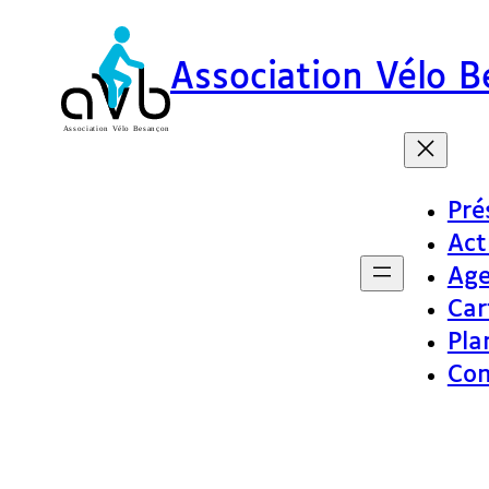
Association Vélo 
Pré
Act
Ag
Car
Pla
Con