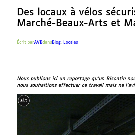
Des locaux à vélos sécuri
Marché-Beaux-Arts et Ma
Écrit par
AVB
dans
Blog
, 
Locales
Nous publions ici un reportage qu’un Bisontin nou
nous souhaitions effectuer ce travail mais ne l’av
alt