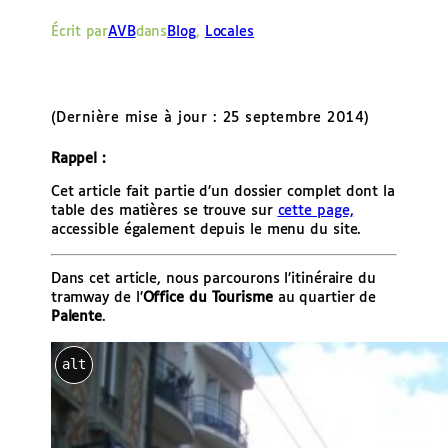
e
Écrit par
AVB
dans
Blog
, 
Locales
r
(Dernière mise à jour : 25 septembre 2014)
Rappel :
Cet article fait partie d’un dossier complet dont la
table des matières se trouve sur
cette page,
accessible également depuis le menu du site.
Dans cet article, nous parcourons l’itinéraire du
tramway de l’
Office du Tourisme
au quartier de
Palente
.
alt