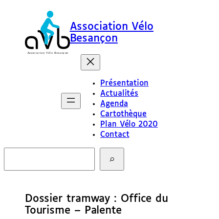
Association Vélo
Besançon
Présentation
Actualités
Agenda
Cartothèque
Plan Vélo 2020
Contact
R
e
c
h
e
Dossier tramway : Office du
r
c
Tourisme – Palente
h