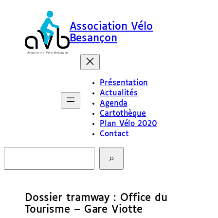
Association Vélo
Besançon
Présentation
Actualités
Agenda
Cartothèque
Plan Vélo 2020
Contact
R
e
c
h
e
Dossier tramway : Office du
r
c
Tourisme – Gare Viotte
h