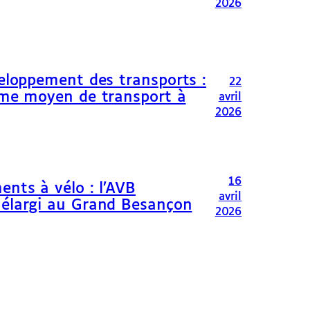
2026
veloppement des transports :
22
omme moyen de transport à
avril
2026
16
ents à vélo : l’AVB
avril
 élargi au Grand Besançon
2026