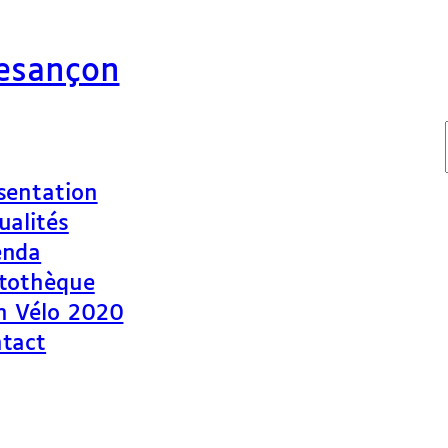
Besançon
sentation
ualités
enda
tothèque
n Vélo 2020
tact