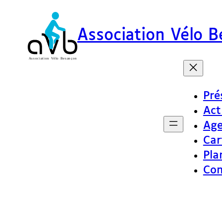
Association Vélo 
Pré
Act
Ag
Car
Pla
Con