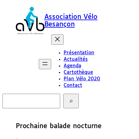
Association Vélo
Besançon
Présentation
Actualités
Agenda
Cartothèque
Plan Vélo 2020
Contact
R
e
c
h
e
Prochaine balade nocturne
r
c
h