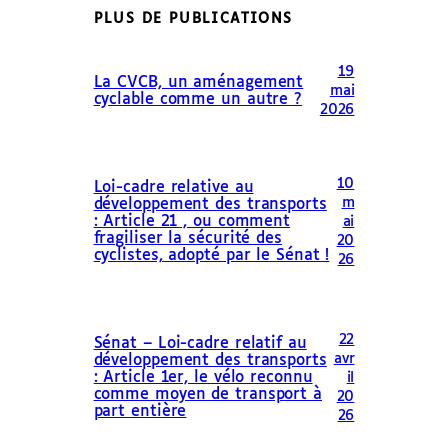
PLUS DE PUBLICATIONS
19
La CVCB, un aménagement
mai
cyclable comme un autre ?
2026
10
Loi-cadre relative au
m
développement des transports
: Article 21 , ou comment
ai
fragiliser la sécurité des
20
cyclistes, adopté par le Sénat !
26
22
Sénat – Loi-cadre relatif au
avr
développement des transports
: Article 1er, le vélo reconnu
il
comme moyen de transport à
20
part entière
26