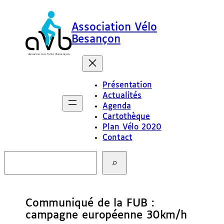
Association Vélo
Besançon
Présentation
Actualités
Agenda
Cartothèque
Plan Vélo 2020
Contact
R
e
c
h
e
Communiqué de la FUB :
r
c
campagne européenne 30km/h
h