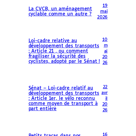
19
La CVCB, un aménagement
mai
cyclable comme un autre ?
2026
10
Loi-cadre relative au
m
développement des transports
: Article 21 , ou comment
ai
fragiliser la sécurité des
20
cyclistes, adopté par le Sénat !
26
22
Sénat – Loi-cadre relatif au
avr
développement des transports
: Article 1er, le vélo reconnu
il
comme moyen de transport à
20
part entière
26
16
Petits tracas dans nos