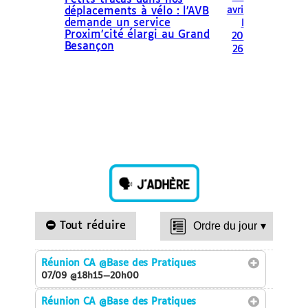
avri
déplacements à vélo : l’AVB
demande un service
l
Proxim’cité élargi au Grand
20
Besançon
26
Tout réduire
Ordre du jour
▾
Réunion CA
@Base des Pratiques
07/09 @18h15—20h00
Réunion CA
@Base des Pratiques