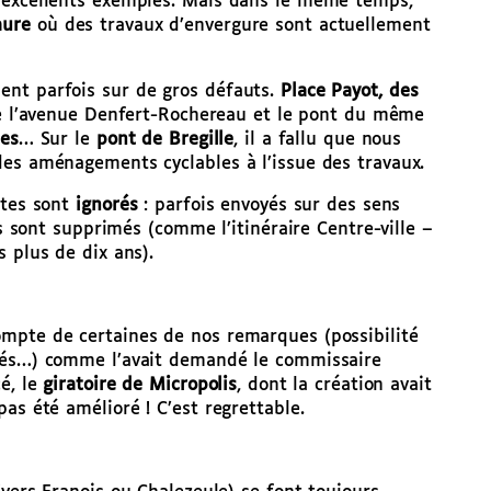
d’excellents exemples. Mais dans le même temps,
aure
où des travaux d’envergure sont actuellement
ent parfois sur de gros défauts.
Place Payot, des
re l’avenue Denfert-Rochereau et le pont du même
tes
… Sur le
pont de Bregille
, il a fallu que nous
des aménagements cyclables à l’issue des travaux.
stes sont
ignorés
: parfois envoyés sur des sens
es sont supprimés (comme l’itinéraire Centre-ville –
 plus de dix ans).
compte de certaines de nos remarques (possibilité
ités…) comme l’avait demandé le commissaire
cé, le
giratoire de Micropolis
, dont la création avait
as été amélioré ! C’est regrettable.