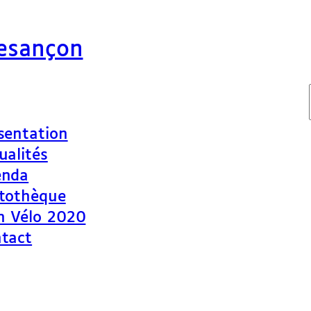
Besançon
sentation
ualités
enda
tothèque
n Vélo 2020
tact