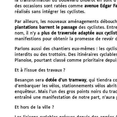
la transformation du boulevard Diderot en sont 
des occasions sont ratées comme
avenue Edgar F
réalisés sans intégrer les cyclistes.
Par ailleurs, les nouveaux aménagements débouch
plantations barrent le passage
des cyclistes. Ent
nom, il n’y a
plus de traversée adaptée aux cyclis
manifestions pour obtenir la promesse de revoir 
Parlons aussi des chantiers eux-mêmes : les cycli
interdits ou des trottoirs. Des itinéraires cyclabl
Planoise, pourtant classé comme prioritaire depuis
Et à l’issue des travaux ?
Besançon sera
dotée d’un tramway
, qui tiendra 
d’embarquer les vélos, stationnements vélos abr
enquêteur. Mais l’un des gros points noirs du tra
entraîné une manifestation de notre part, n’aura p
Et hors de la ville ?