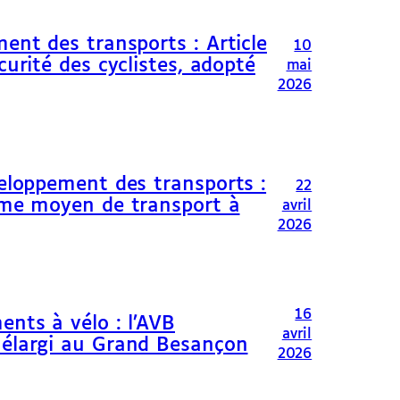
ent des transports : Article
10
curité des cyclistes, adopté
mai
2026
veloppement des transports :
22
omme moyen de transport à
avril
2026
16
ents à vélo : l’AVB
avril
 élargi au Grand Besançon
2026