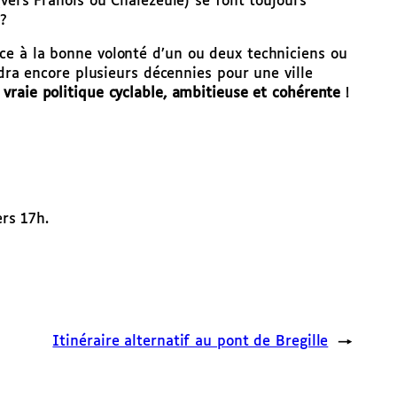
(vers Franois ou Chalezeule) se font toujours
?
e à la bonne volonté d’un ou deux techniciens ou
udra encore plusieurs décennies pour une ville
e
vraie politique cyclable, ambitieuse et cohérente
!
ers 17h.
Itinéraire alternatif au pont de Bregille
→