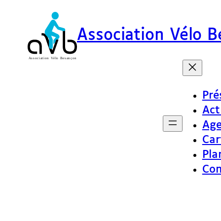
Association Vélo 
Pré
Act
Ag
Car
Pla
Con