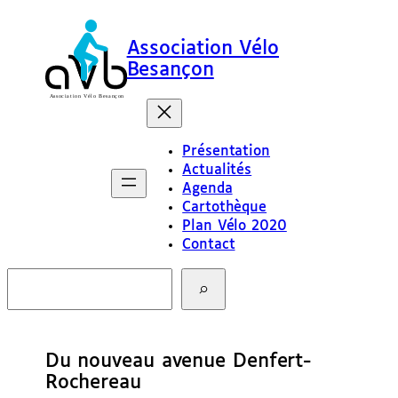
Association Vélo
Besançon
Présentation
Actualités
Agenda
Cartothèque
Plan Vélo 2020
Contact
R
e
c
h
e
Du nouveau avenue Denfert-
r
c
Rochereau
h