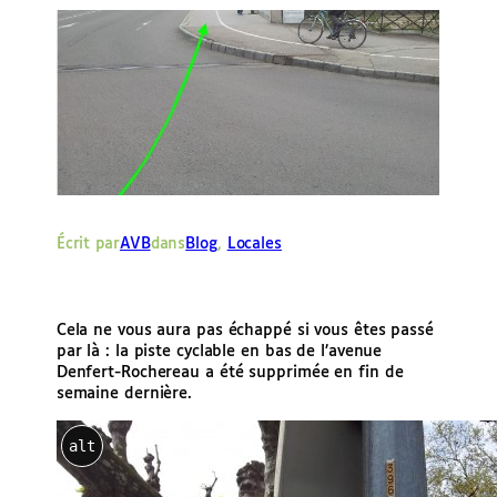
e
r
Écrit par
AVB
dans
Blog
, 
Locales
Cela ne vous aura pas échappé si vous êtes passé
par là : la piste cyclable en bas de l’avenue
Denfert-Rochereau a été supprimée en fin de
semaine dernière.
alt