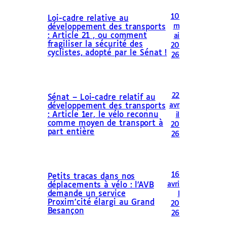
10
Loi-cadre relative au
m
développement des transports
: Article 21 , ou comment
ai
fragiliser la sécurité des
20
cyclistes, adopté par le Sénat !
26
22
Sénat – Loi-cadre relatif au
avr
développement des transports
: Article 1er, le vélo reconnu
il
comme moyen de transport à
20
part entière
26
16
Petits tracas dans nos
avri
déplacements à vélo : l’AVB
demande un service
l
Proxim’cité élargi au Grand
20
Besançon
26