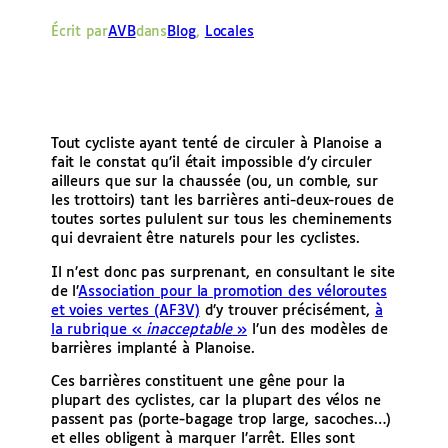
e
Écrit par
AVB
dans
Blog
, 
Locales
r
Tout cycliste ayant tenté de circuler à Planoise a
fait le constat qu’il était impossible d’y circuler
ailleurs que sur la chaussée (ou, un comble, sur
les trottoirs) tant les barrières anti-deux-roues de
toutes sortes pululent sur tous les cheminements
qui devraient être naturels pour les cyclistes.
Il n’est donc pas surprenant, en consultant le site
de l’
Association pour la promotion des véloroutes
et voies vertes (AF3V)
d’y trouver précisément,
à
la rubrique «
inacceptable
»
l’un des modèles de
barrières implanté à Planoise.
Ces barrières constituent une gêne pour la
plupart des cyclistes, car la plupart des vélos ne
passent pas (porte-bagage trop large, sacoches…)
et elles obligent à marquer l’arrêt. Elles sont