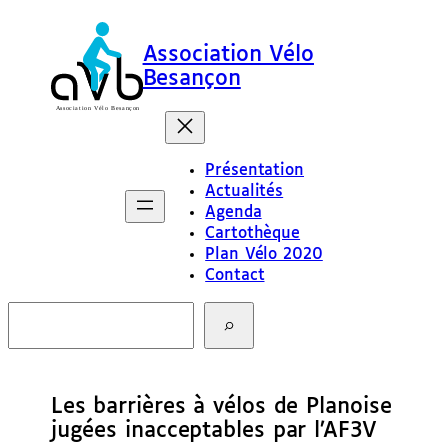
Association Vélo
Besançon
Présentation
Actualités
Agenda
Cartothèque
Plan Vélo 2020
Contact
R
e
c
h
e
Les barrières à vélos de Planoise
r
c
jugées inacceptables par l’AF3V
h