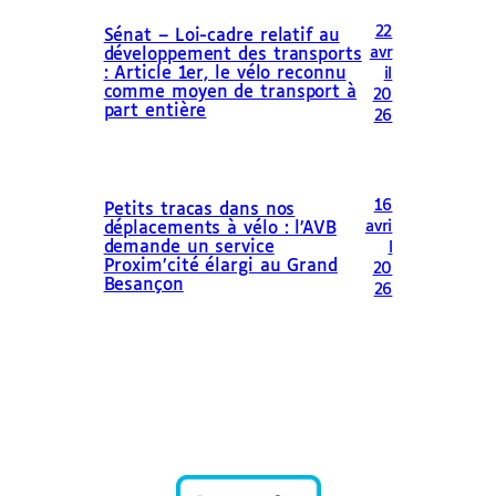
22
Sénat – Loi-cadre relatif au
avr
développement des transports
: Article 1er, le vélo reconnu
il
comme moyen de transport à
20
part entière
26
16
Petits tracas dans nos
avri
déplacements à vélo : l’AVB
demande un service
l
Proxim’cité élargi au Grand
20
Besançon
26