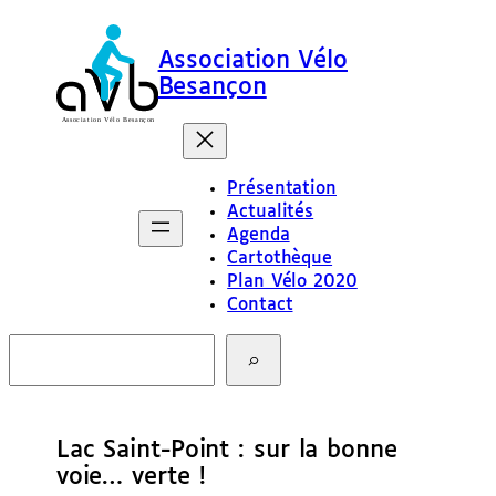
Association Vélo
Besançon
Présentation
Actualités
Agenda
Cartothèque
Plan Vélo 2020
Contact
R
e
c
h
e
Lac Saint-Point : sur la bonne
r
c
voie… verte !
h