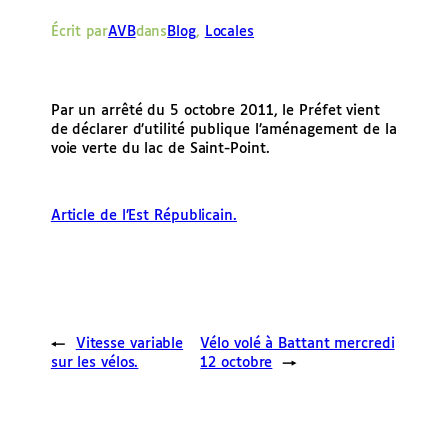
e
Écrit par
AVB
dans
Blog
, 
Locales
r
Par un arrêté du 5 octobre 2011, le Préfet vient
de déclarer d’utilité publique l’aménagement de la
voie verte du lac de Saint-Point.
Article de l’Est Républicain.
←
Vitesse variable
Vélo volé à Battant mercredi
sur les vélos.
12 octobre
→