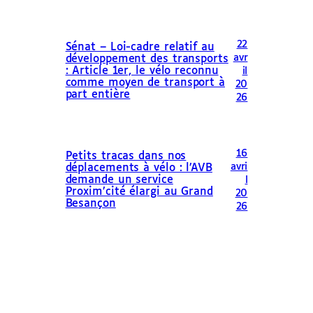
22
Sénat – Loi-cadre relatif au
avr
développement des transports
: Article 1er, le vélo reconnu
il
comme moyen de transport à
20
part entière
26
16
Petits tracas dans nos
avri
déplacements à vélo : l’AVB
demande un service
l
Proxim’cité élargi au Grand
20
Besançon
26