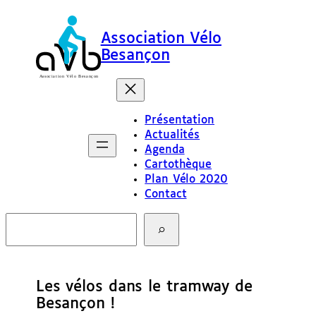
Association Vélo
Besançon
Présentation
Actualités
Agenda
Cartothèque
Plan Vélo 2020
Contact
R
e
c
h
e
Les vélos dans le tramway de
r
c
Besançon !
h