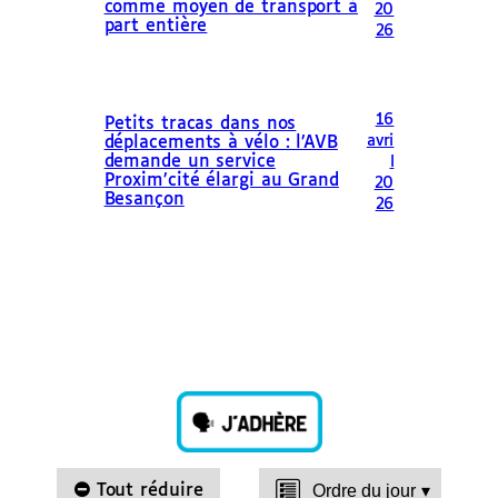
comme moyen de transport à
20
part entière
26
16
Petits tracas dans nos
avri
déplacements à vélo : l’AVB
demande un service
l
Proxim’cité élargi au Grand
20
Besançon
26
Tout réduire
Ordre du jour
▾