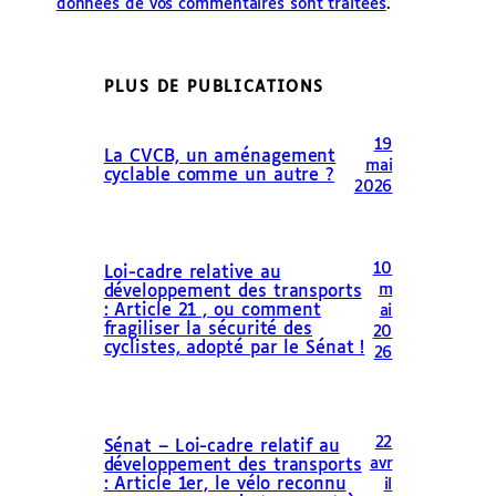
données de vos commentaires sont traitées
.
PLUS DE PUBLICATIONS
19
La CVCB, un aménagement
mai
cyclable comme un autre ?
2026
10
Loi-cadre relative au
m
développement des transports
: Article 21 , ou comment
ai
fragiliser la sécurité des
20
cyclistes, adopté par le Sénat !
26
22
Sénat – Loi-cadre relatif au
avr
développement des transports
: Article 1er, le vélo reconnu
il