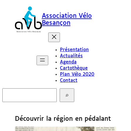
Association Vélo
Besançon
Présentation
Actualités
Agenda
Cartothèque
Plan Vélo 2020
Contact
R
e
c
h
e
Découvrir la région en pédalant
r
c
h