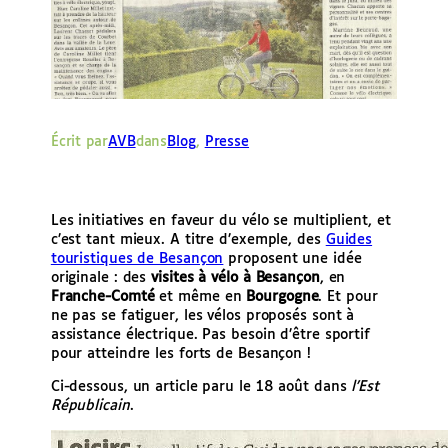
e
r
Écrit par
AVB
dans
Blog
, 
Presse
Les initiatives en faveur du vélo se multiplient, et
c’est tant mieux. A titre d’exemple, des
Guides
touristiques de Besançon
proposent une idée
originale : des
visites à vélo à Besançon
, en
Franche-Comté
et même en
Bourgogne
. Et pour
ne pas se fatiguer, les vélos proposés sont à
assistance électrique. Pas besoin d’être sportif
pour atteindre les forts de Besançon !
Ci-dessous, un article paru le 18 août dans
l’Est
Républicain
.