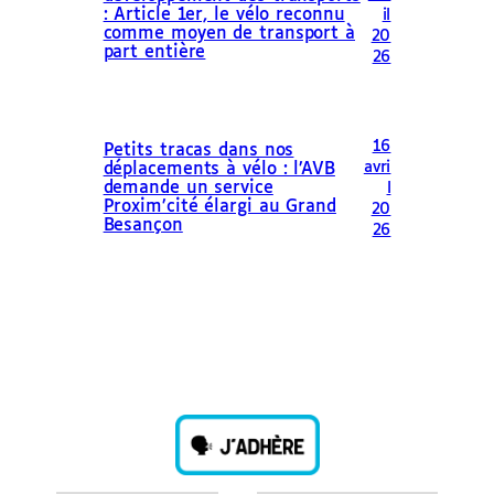
: Article 1er, le vélo reconnu
il
comme moyen de transport à
20
part entière
26
16
Petits tracas dans nos
avri
déplacements à vélo : l’AVB
demande un service
l
Proxim’cité élargi au Grand
20
Besançon
26