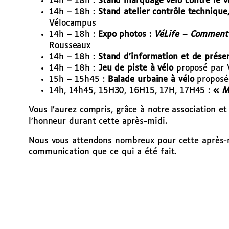
14h – 18h :
Stand marquage vélo contre le v
14h – 18h :
Stand atelier contrôle technique
Vélocampus
14h – 18h :
Expo photos :
VéLife – Comment 
Rousseaux
14h – 18h :
Stand d’information et de prése
14h – 18h :
Jeu de piste à vélo
proposé par 
15h – 15h45 :
Balade urbaine à vélo
proposée
14h, 14h45, 15H30, 16H15, 17H, 17H45 :
«
M
Vous l’aurez compris, grâce à notre association e
l’honneur durant cette après-midi.
Nous vous attendons nombreux pour cette après-m
communication que ce qui a été fait.