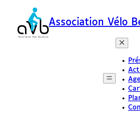
Association Vélo 
Pré
Act
Ag
Car
Pla
Con