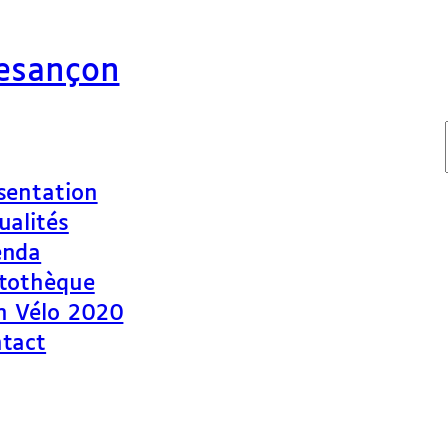
Besançon
sentation
ualités
enda
tothèque
n Vélo 2020
tact