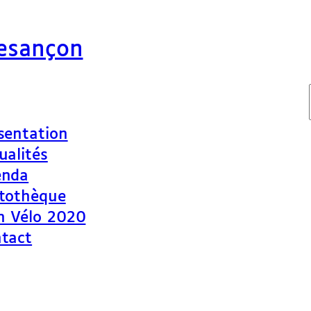
Besançon
sentation
ualités
enda
tothèque
n Vélo 2020
tact