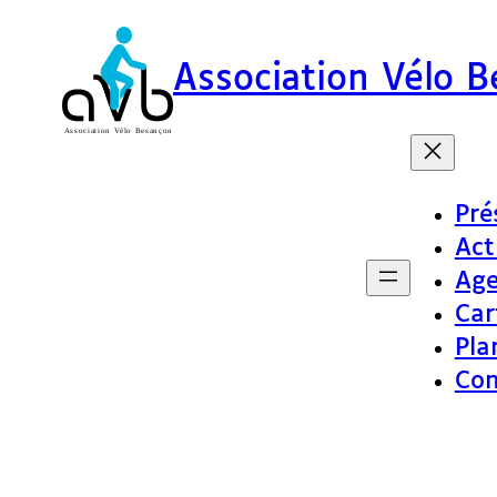
Association Vélo 
Pré
Act
Ag
Car
Pla
Con