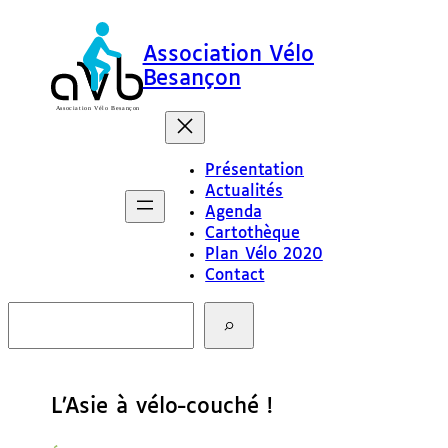
Association Vélo
Besançon
Présentation
Actualités
Agenda
Cartothèque
Plan Vélo 2020
Contact
R
e
c
h
e
L’Asie à vélo-couché !
r
c
h