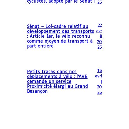
cyclistes, adopté par le Sénat !
26
22
Sénat – Loi-cadre relatif au
avr
développement des transports
: Article 1er, le vélo reconnu
il
comme moyen de transport à
20
part entière
26
16
Petits tracas dans nos
avri
déplacements à vélo : l’AVB
demande un service
l
Proxim’cité élargi au Grand
20
Besançon
26