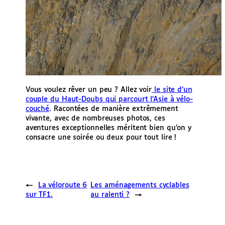
Vous voulez rêver un peu ? Allez voir
le site d’un
couple du Haut-Doubs qui parcourt l’Asie à vélo-
couché
. Racontées de manière extrêmement
vivante, avec de nombreuses photos, ces
aventures exceptionnelles méritent bien qu’on y
consacre une soirée ou deux pour tout lire !
←
La véloroute 6
Les aménagements cyclables
sur TF1.
au ralenti ?
→