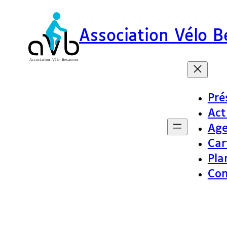
Association Vélo 
Pré
Act
Ag
Car
Pla
Con