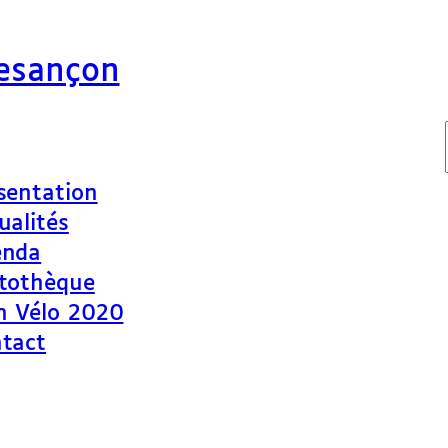
Besançon
sentation
ualités
enda
tothèque
n Vélo 2020
tact