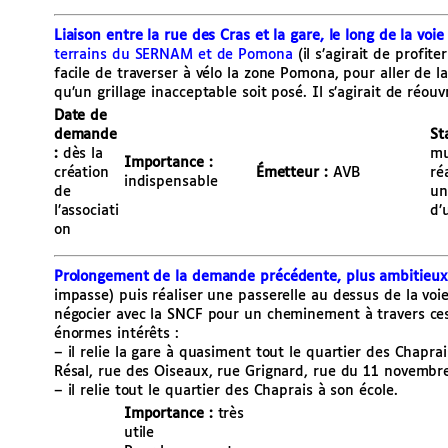
Liaison entre la rue des Cras et la gare, le long de la voie
terrains du SERNAM et de Pomona
(il s’agirait de profite
facile de traverser à vélo la zone Pomona, pour aller de l
qu’un grillage inacceptable soit posé. Il s’agirait de réouvr
Date de
demande
St
:
dès la
mu
Importance :
création
Émetteur :
AVB
ré
indispensable
de
un
l’associati
d’
on
Prolongement de la demande précédente, plus ambitieux
impasse) puis réaliser une passerelle au dessus de la voie
négocier avec la SNCF pour un cheminement à travers ces te
énormes intérêts :
– il relie la gare à quasiment tout le quartier des Chaprai
Résal, rue des Oiseaux, rue Grignard, rue du 11 novembr
– il relie tout le quartier des Chaprais à son école.
Importance :
très
utile