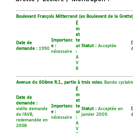
Boulevard François Mitterrand (ex Boulevard de la Grette
É
m
et
Importanc
te
Date de
D
e :
ur
Statut :
Acceptée
demande :
1990
nécessaire
:
A
V
B
Avenue du 60ème R.I., partie à trois voies.
Bande cyclable
É
m
Date de
et
demande :
Importanc
te
vieille demande
Statut :
Acceptée en
D
e :
ur
de l’AVB,
janvier 2009.
d
nécessaire
:
redemandée en
A
2008
V