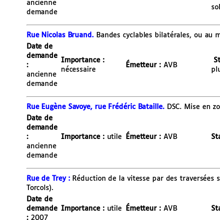
ancienne
so
demande
Rue Nicolas Bruand.
Bandes cyclables bilatérales, ou au 
Date de
demande
Importance :
S
:
É
metteur :
AVB
nécessaire
pl
ancienne
demande
Rue Eugène Savoye, rue Frédéric Bataille.
DSC. Mise en zo
Date de
demande
:
Importance :
utile
É
metteur :
AVB
St
ancienne
demande
Rue de Trey :
Réduction de la vitesse par des traversées 
Torcols).
Date de
demande
Importance :
utile
É
metteur :
AVB
St
:
2007