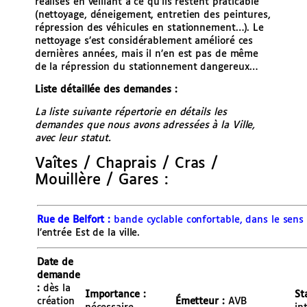
réalisés en veillant à ce qu’ils restent praticable
(nettoyage, déneigement, entretien des peintures,
répression des véhicules en stationnement…). Le
nettoyage s’est considérablement amélioré ces
dernières années, mais il n’en est pas de même
de la répression du stationnement dangereux…
Liste détaillée des demandes :
La liste suivante répertorie en détails les
demandes que nous avons adressées à la Ville,
avec leur statut.
Vaîtes / Chaprais / Cras /
Mouillère / Gares :
Rue de Belfort :
bande cyclable confortable, dans le sens
l’entrée Est de la ville.
Date de
demande
:
dès la
Importance :
St
création
Émetteur :
AVB