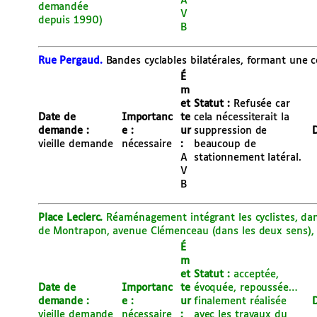
A
demandée
V
depuis 1990)
B
Rue Pergaud.
Bandes cyclables bilatérales, formant une co
É
m
et
Statut :
Refusée car
Date de
Importanc
te
cela nécessiterait la
demande :
e :
ur
suppression de
D
vieille demande
nécessaire
:
beaucoup de
A
stationnement latéral.
V
B
Place Leclerc.
Réaménagement intégrant les cyclistes, dans
de Montrapon, avenue Clémenceau (dans les deux sens), 
É
m
et
Statut :
acceptée,
Date de
Importanc
te
évoquée, repoussée…
demande :
e :
ur
finalement réalisée
D
vieille demande
nécessaire
:
avec les travaux du