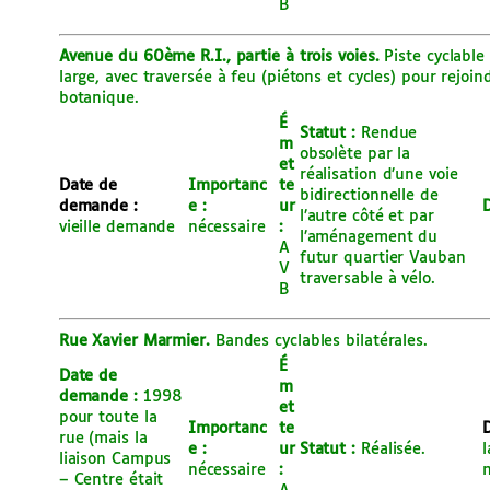
B
Avenue du 60ème R.I., partie à trois voies.
Piste cyclable 
large, avec traversée à feu (piétons et cycles) pour rejoin
botanique.
É
Statut :
Rendue
m
obsolète par la
et
réalisation d’une voie
Date de
Importanc
te
bidirectionnelle de
demande :
e :
ur
D
l’autre côté et par
vieille demande
nécessaire
:
l’aménagement du
A
futur quartier Vauban
V
traversable à vélo.
B
Rue Xavier Marmier.
Bandes cyclables bilatérales.
É
Date de
m
demande :
1998
et
pour toute la
Importanc
te
D
rue (mais la
e :
ur
Statut :
Réalisée.
l
liaison Campus
nécessaire
:
n
– Centre était