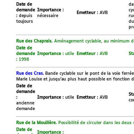
Date de
da
demande
Importance :
cy
Emetteur :
AVB
:
depuis
nécessaire
ru
toujours
du
pr
Rue des Chaprais.
Aménagement cyclable, au minimum da
Date de
demande
Importance :
utile
Emetteur :
AVB
St
:
1998
Rue des Cras.
Bande cyclable sur le pont de la voie ferré
Marie Louise et jusqu’au plus haut possible en fonction d
Date de
demande
St
:
Importance :
utile
Emetteur :
AVB
co
ancienne
demande
Rue de la Mouillère.
Possibilité de circuler dans les deux
Date de
Importance :