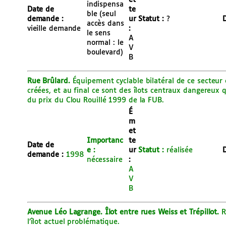
et
indispensa
Date de
te
ble (seul
demande :
ur
Statut :
?
D
accès dans
vieille demande
:
le sens
A
normal : le
V
boulevard)
B
Rue Brûlard.
Équipement cyclable bilatéral de ce secteur
créées, et au final ce sont des îlots centraux dangereux qu
du prix du Clou Rouillé 1999 de la FUB.
É
m
et
Importanc
te
Date de
e :
ur
Statut :
réalisée
D
demande :
1998
nécessaire
:
A
V
B
Avenue Léo Lagrange. Îlot entre rues Weiss et Trépillot.
Ré
l’îlot actuel problématique.