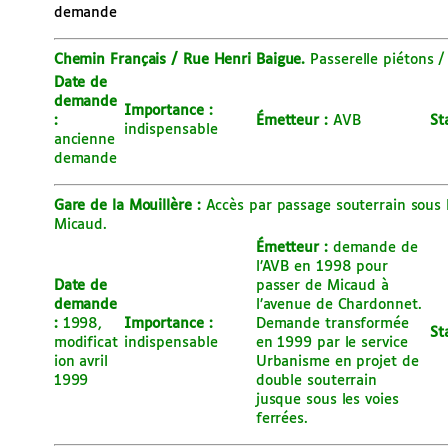
demande
Chemin Français / Rue Henri Baigue.
Passerelle piétons /
Date de
demande
Importance :
:
É
metteur :
AVB
St
indispensable
ancienne
demande
Gare de la Mouillère :
Accès par passage souterrain sous l
Micaud.
É
metteur :
demande de
l’AVB en 1998 pour
Date de
passer de Micaud à
demande
l’avenue de Chardonnet.
:
1998,
Importance :
Demande transformée
St
modificat
indispensable
en 1999 par le service
ion avril
Urbanisme en projet de
1999
double souterrain
jusque sous les voies
ferrées.