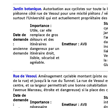
Jardin botanique.
Autorisation aux cyclistes sur toute la
piétonne côté rue de Vesoul pour une mixité piétons / vé
surtout l’Université qui est actuellement propriétaire des 
St
Importance :
cy
Utile, car elle
ja
Date de
remplace de gros
l’
demande
détours et des
da
:
itinéraires
Emetteur :
AVB
in
ancienne
dangereux par un
li
demande
itinéraire droit,
Ve
lisible, sécurisé et
la
agréable.
Gl
Rue de Vesoul.
Aménagement cyclable montant (piste ou b
de la rue) et jusqu’à la rue du Tunnel. La rue de Vesoul e
centre, et sa largeur permettrait une bonne cohabitation
l’avenue Marceau, étroite et dangereuse) si la place des cy
Date de
St
demande
Importance :
in
:
Emetteur :
AVB
nécessaire
dr