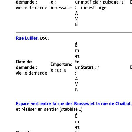
demande :
e :
ur
motif clair puisque la
D
vieille demande
nécessaire
:
rue est large
A
V
B
Rue Lullier.
DSC.
É
m
et
Date de
te
Importanc
demande :
ur
Statut :
?
D
e :
utile
vieille demande
:
A
V
B
Espace vert entre la rue des Brosses et la rue de Chaillot.
et réaliser un sentier (stabilisé…)
É
m
et