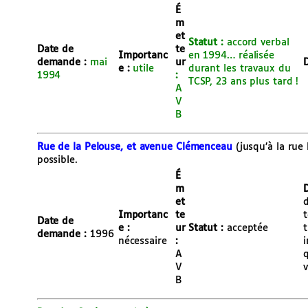
É
m
et
Statut :
accord verbal
Date de
te
Importanc
en 1994… réalisée
demande :
mai
ur
D
e :
utile
durant les travaux du
1994
:
TCSP, 23 ans plus tard !
A
V
B
Rue de la Pelouse, et avenue Clémenceau
(jusqu’à la rue
possible.
É
m
D
et
d
Importanc
te
t
Date de
e :
ur
Statut :
acceptée
t
demande :
1996
nécessaire
:
i
A
q
V
v
B