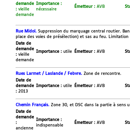
demande
Importance :
É
metteur :
AVB
St
:
vieille
nécessaire
demande
Rue Midol.
Suppression du marquage central routier. Band
place des voies de présélection) et sas au feu. Limitation
Date de
demande
Importance :
utile
É
metteur :
AVB
St
:
vieille
demande
Rues Larmet / Laslande / Febvre.
Zone de rencontre.
Date de
demande
Importance :
utile
É
metteur :
AVB
St
:
2013
Chemin Français.
Zone 30, et DSC dans la partie à sens u
Date de
demande
Importance :
:
É
metteur :
AVB
St
indispensable
ancienne