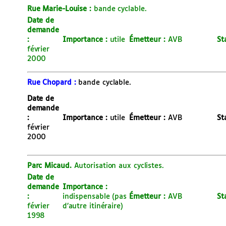
Rue Marie-Louise :
bande cyclable.
Date de
demande
:
Importance :
utile
É
metteur :
AVB
St
février
2000
Rue Chopard :
bande cyclable.
Date de
demande
:
Importance :
utile
É
metteur :
AVB
St
février
2000
Parc Micaud.
Autorisation aux cyclistes.
Date de
demande
Importance :
:
indispensable (pas
É
metteur :
AVB
St
février
d’autre itinéraire)
1998