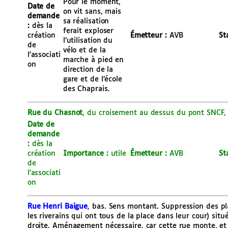
Pour le moment,
Date de
on vit sans, mais
demande
sa réalisation
:
dès la
ferait exploser
création
Émetteur :
AVB
St
l’utilisation du
de
vélo et de la
l’associati
marche à pied en
on
direction de la
gare et de l’école
des Chaprais.
Rue du Chasnot
, du croisement au dessus du pont SNCF, 
Date de
demande
:
dès la
création
Importance :
utile
Émetteur :
AVB
St
de
l’associati
on
Rue Henri Baigue
,
bas. Sens montant. Suppression des pla
les riverains qui ont tous de la place dans leur cour) sit
droite. Aménagement nécessaire, car cette rue monte, et