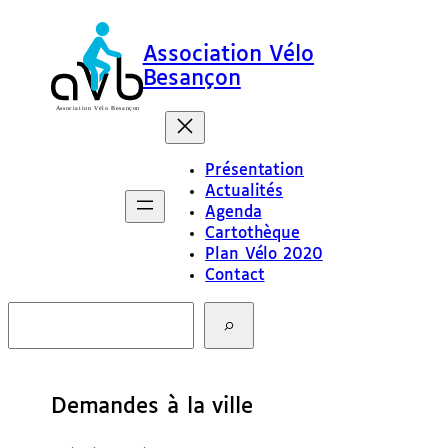
Association Vélo
Besançon
Présentation
Actualités
Agenda
Cartothèque
Plan Vélo 2020
Contact
R
e
c
h
e
Demandes à la ville
r
c
h