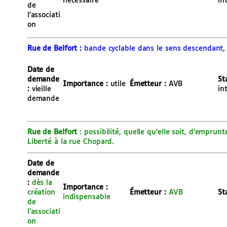
nécessaire
in
de
l’associati
on
Rue de Belfort :
bande cyclable dans le sens descendant
Date de
demande
St
Importance :
utile
Émetteur :
AVB
:
vieille
in
demande
Rue de Belfort
: possibilité, quelle qu’elle soit, d’emprun
Liberté à la rue Chopard.
Date de
demande
:
dès la
Importance :
création
Émetteur :
AVB
h
St
indispensable
de
l’associati
on