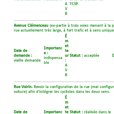
A
TCSP.
V
B
Avenue Clémenceau
(ex-partie à trois voies menant à la 
rue actuellement très large, à fort trafic et à sens unique
É
m
et
Importanc
Date de
te
e :
demande :
ur
Statut :
acceptée
D
indispensa
vieille demande
:
ble
A
V
B
Rue Voirin.
Revoir la configuration de la rue (mal configu
voiture) afin d’intégrer les cyclistes dans les deux sens.
É
m
et
Date de
Importanc
te
Statut :
réalisée dans le