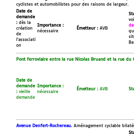
cyclistes et automobilistes pour des raisons de largeur.
Date de
St
demande
voi
:
dès la
Importance :
da
création
Émetteur :
AVB
nécessaire
qu
de
si
l’associati
Ba
on
Pont ferroviaire entre la rue Nicolas Bruand et la rue du
Date de
demande
Importance :
Émetteur :
AVB
St
:
vieille
nécessaire
demande
Avenue Denfert-Rochereau.
Aménagement cyclable bilatér
St