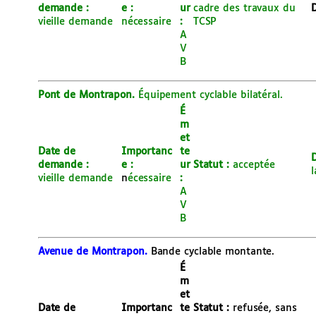
demande :
e :
ur
cadre des travaux du
D
vieille demande
nécessaire
:
TCSP
A
V
B
Pont de Montrapon.
Équipement cyclable bilatéral.
É
m
et
Date de
Importanc
te
D
demande :
e :
ur
Statut :
acceptée
l
vieille demande
n
éce
ssaire
:
A
V
B
Avenue de Montrapon.
Bande cyclable montante.
É
m
et
Date de
Importanc
te
Statut :
refusée, sans