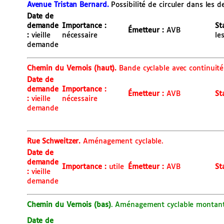
Avenue Tristan Bernard.
Possibilité de circuler dans les 
Date de
demande
Importance :
St
É
metteur :
AVB
:
vieille
nécessaire
le
demande
Chemin du Vernois (haut).
Bande cyclable avec continuité
Date de
demande
Importance :
É
metteur :
AVB
St
:
vieille
nécessaire
demande
Rue Schweitzer.
Aménagement cyclable.
Date de
demande
Importance :
utile
É
metteur :
AVB
St
:
vieille
demande
Chemin du Vernois (bas)
. Aménagement cyclable montan
Date de