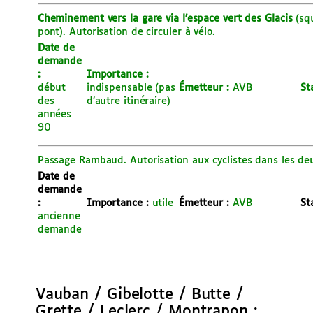
Cheminement vers la gare via l’espace vert des Glacis
(squ
pont). Autorisation de circuler à vélo.
Date de
demande
:
Importance :
début
indispensable (pas
É
metteur :
AVB
St
des
d’autre itinéraire)
années
90
Passage Rambaud. Autorisation aux cyclistes dans les de
Date de
demande
:
Importance :
utile
É
metteur :
AVB
St
ancienne
demande
Vauban / Gibelotte / Butte /
Grette / Leclerc / Montrapon :