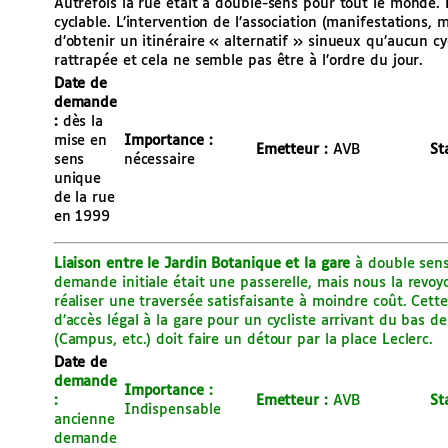
Autrefois la rue était à double-sens pour tout le monde.
cyclable. L’intervention de l’association (manifestations,
d’obtenir un itinéraire « alternatif » sinueux qu’aucun cy
rattrapée et cela ne semble pas être à l’ordre du jour.
Date de
demande
:
dès la
mise en
Importance :
Emetteur :
AVB
St
sens
nécessaire
unique
de la rue
en 1999
Liaison entre le Jardin Botanique et la gare
à double sens 
demande initiale était une passerelle, mais nous la revoy
réaliser une traversée satisfaisante à moindre coût. Cett
d’accès légal à la gare pour un cycliste arrivant du bas de
(Campus, etc.) doit faire un détour par la place Leclerc.
Date de
demande
Importance :
:
Emetteur :
AVB
St
Indispensable
ancienne
demande