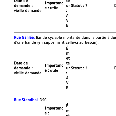
Date de
te
Importanc
demande :
ur
Statut :
?
D
e :
utile
vieille demande
:
A
V
B
Rue Galilée.
Bande cyclable montante dans la partie à dou
d’une bande (en supprimant celle-ci au besoin).
É
m
et
Date de
te
Importanc
demande :
ur
Statut :
?
D
e :
utile
vieille demande
:
A
V
B
Rue Stendhal.
DSC.
É
Importanc
m
e :