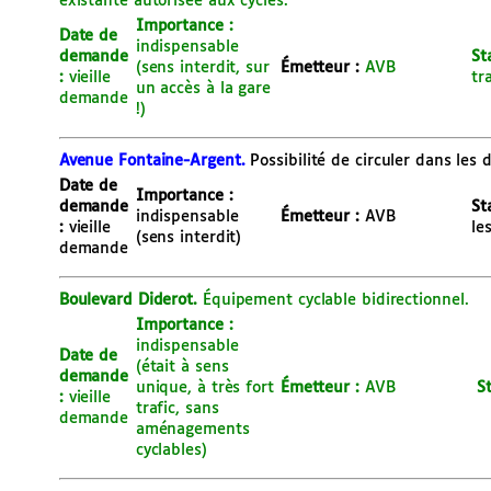
existante autorisée aux cycles.
Importance :
Date de
indispensable
demande
St
(sens interdit, sur
É
metteur :
AVB
:
vieille
tr
un accès à la gare
demande
!)
Avenue Fontaine-Argent.
Possibilité de circuler dans les
Date de
Importance :
demande
St
indispensable
É
metteur :
AVB
:
vieille
le
(sens interdit)
demande
Boulevard Diderot.
Équipement cyclable bidirectionnel.
Importance :
indispensable
Date de
(était à sens
demande
unique, à très fort
É
metteur :
AVB
S
:
vieille
trafic, sans
demande
aménagements
cyclables)