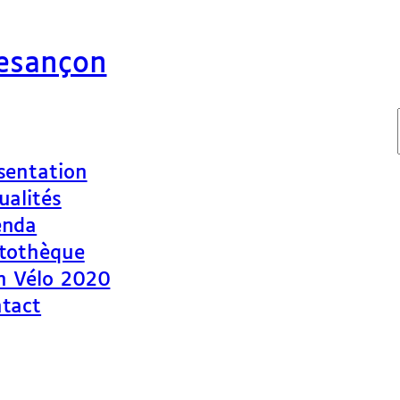
Besançon
sentation
ualités
enda
tothèque
n Vélo 2020
tact