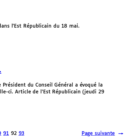
dans l’Est Républicain du 18 mai.
.
 le Président du Conseil Général a évoqué la
le-ci. Article de l’Est Républicain (jeudi 29
0
91
92
93
Page suivante
→