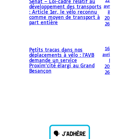
22
Sénat – Loi-cadre relatif au
avr
développement des transports
: Article 1er, le vélo reconnu
il
comme moyen de transport à
20
part entière
26
16
Petits tracas dans nos
avri
déplacements à vélo : l’AVB
demande un service
l
Proxim’cité élargi au Grand
20
Besançon
26