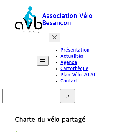
Association Vélo
Besançon
Présentation
Actualités
Agenda
Cartothèque
Plan Vélo 2020
Contact
R
e
c
h
e
Charte du vélo partagé
r
c
h