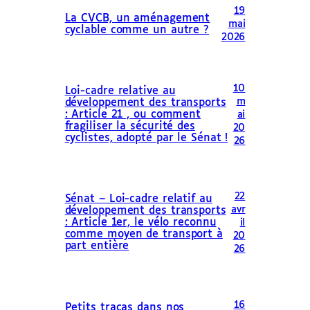
19
La CVCB, un aménagement
mai
cyclable comme un autre ?
2026
10
Loi-cadre relative au
m
développement des transports
: Article 21 , ou comment
ai
fragiliser la sécurité des
20
cyclistes, adopté par le Sénat !
26
22
Sénat – Loi-cadre relatif au
avr
développement des transports
: Article 1er, le vélo reconnu
il
comme moyen de transport à
20
part entière
26
16
Petits tracas dans nos