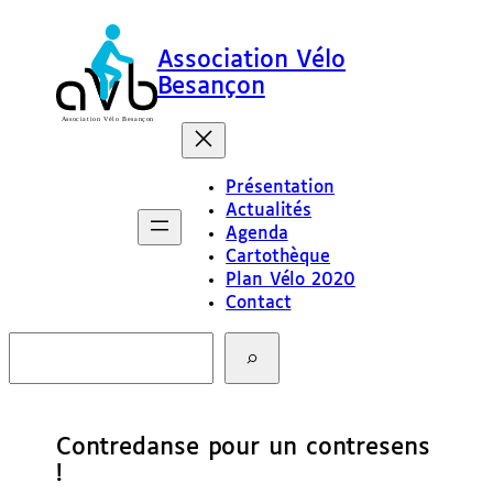
Association Vélo
Besançon
Présentation
Actualités
Agenda
Cartothèque
Plan Vélo 2020
Contact
R
e
c
h
e
Contredanse pour un contresens
r
c
!
h