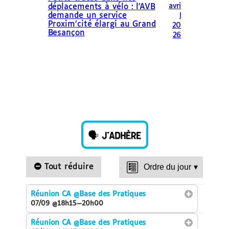
avri
déplacements à vélo : l’AVB
demande un service
l
Proxim’cité élargi au Grand
20
Besançon
26
Tout réduire
Ordre du jour
▾
Réunion CA
@Base des Pratiques
07/09 @18h15—20h00
Réunion CA
@Base des Pratiques