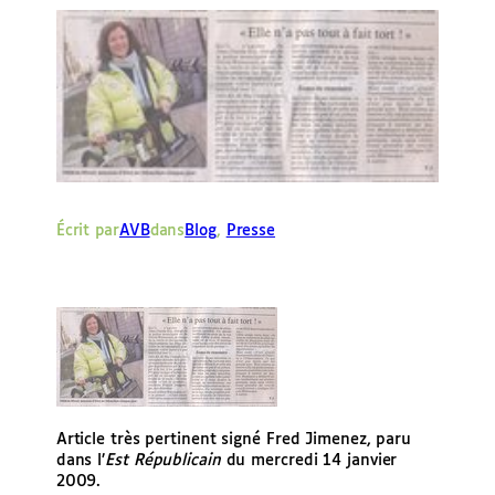
e
r
Écrit par
AVB
dans
Blog
, 
Presse
Article très pertinent signé Fred Jimenez, paru
dans l’
Est Républicain
du mercredi 14 janvier
2009.