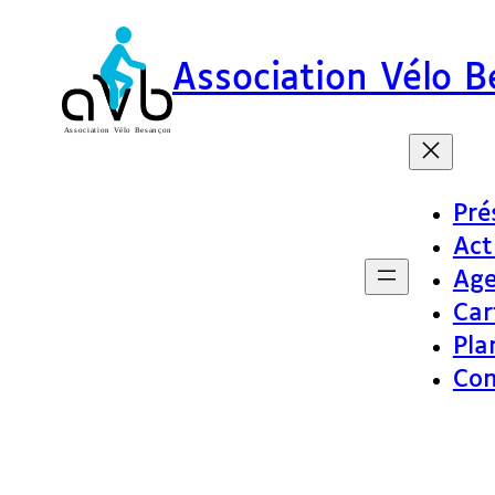
Association Vélo 
Pré
Act
Ag
Car
Pla
Con