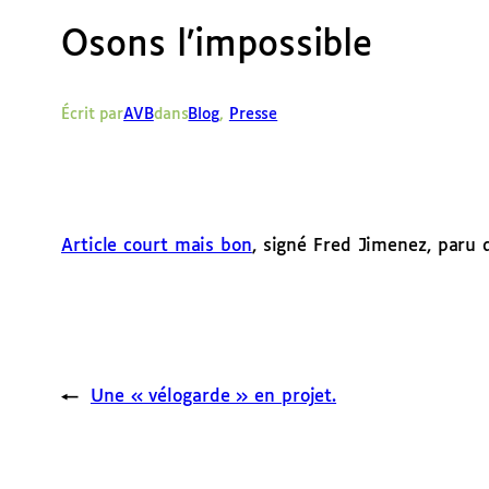
Osons l’impossible
Écrit par
AVB
dans
Blog
, 
Presse
Article court mais bon
, signé Fred Jimenez, paru 
←
Une « vélogarde » en projet.