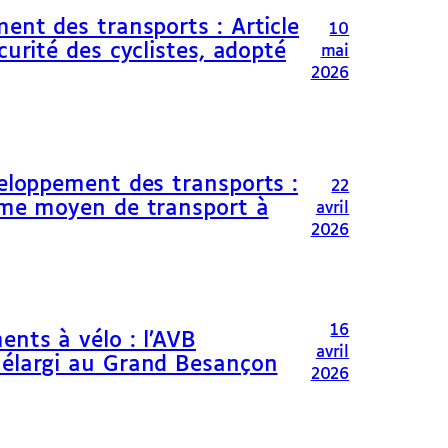
ent des transports : Article
10
curité des cyclistes, adopté
mai
2026
veloppement des transports :
22
omme moyen de transport à
avril
2026
16
ents à vélo : l’AVB
avril
 élargi au Grand Besançon
2026