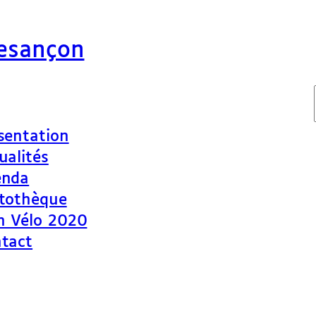
Besançon
sentation
ualités
enda
tothèque
n Vélo 2020
tact