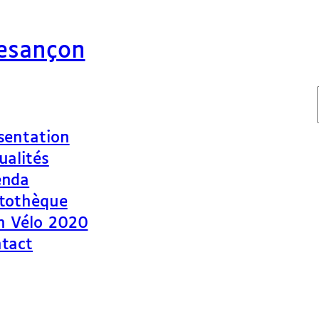
Besançon
sentation
ualités
enda
tothèque
n Vélo 2020
tact