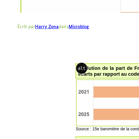
Écrit par
Harry Zona
dans
Microblog
alt