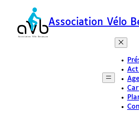
Association Vélo 
Pré
Act
Ag
Car
Pla
Con