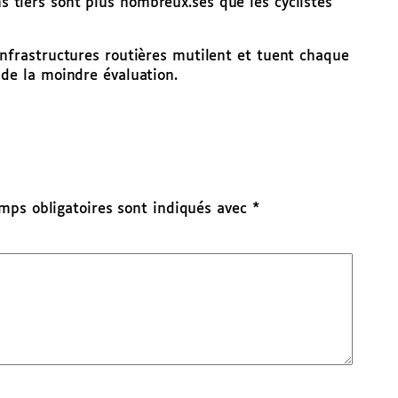
ns tiers sont plus nombreux.ses que les cyclistes
 infrastructures routières mutilent et tuent chaque
 de la moindre évaluation.
mps obligatoires sont indiqués avec
*