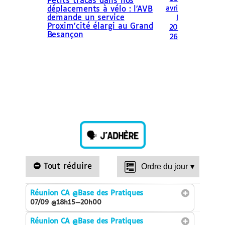
Petits tracas dans nos
avri
déplacements à vélo : l’AVB
demande un service
l
Proxim’cité élargi au Grand
20
Besançon
26
Tout réduire
Ordre du jour
▾
Réunion CA
@Base des Pratiques
07/09 @18h15—20h00
Réunion CA
@Base des Pratiques