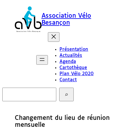
Association Vélo
Besançon
Présentation
Actualités
Agenda
Cartothèque
Plan Vélo 2020
Contact
R
e
c
h
e
Changement du lieu de réunion
r
c
mensuelle
h