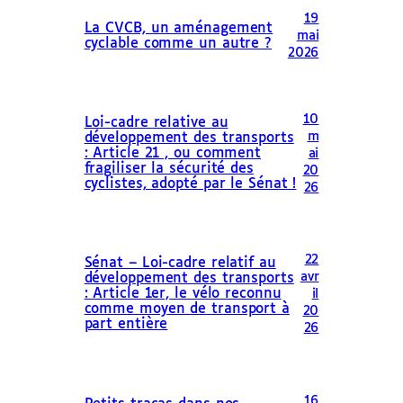
19
La CVCB, un aménagement
mai
cyclable comme un autre ?
2026
10
Loi-cadre relative au
m
développement des transports
: Article 21 , ou comment
ai
fragiliser la sécurité des
20
cyclistes, adopté par le Sénat !
26
22
Sénat – Loi-cadre relatif au
avr
développement des transports
: Article 1er, le vélo reconnu
il
comme moyen de transport à
20
part entière
26
16