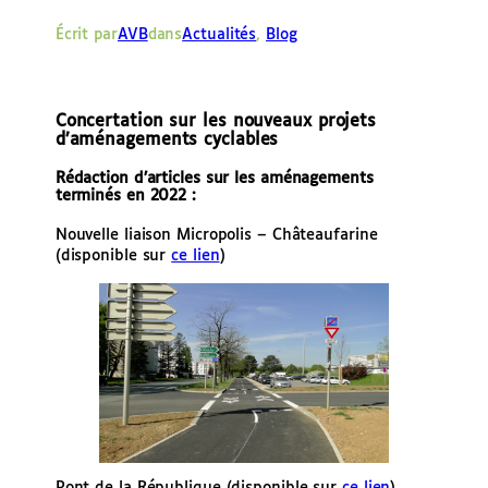
e
Écrit par
AVB
dans
Actualités
, 
Blog
r
Concertation sur les nouveaux projets
d’aménagements cyclables
Rédaction d’articles sur les aménagements
terminés en 2022 :
Nouvelle liaison Micropolis – Châteaufarine
(disponible sur
ce lien
)
Pont de la République (disponible sur
ce lien
)