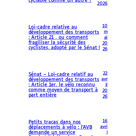
cyclable comme un autre ?
2026
10
Loi-cadre relative au
m
développement des transports
: Article 21 , ou comment
ai
fragiliser la sécurité des
20
cyclistes, adopté par le Sénat !
26
22
Sénat – Loi-cadre relatif au
avr
développement des transports
: Article 1er, le vélo reconnu
il
comme moyen de transport à
20
part entière
26
16
Petits tracas dans nos
avri
déplacements à vélo : l’AVB
demande un service
l