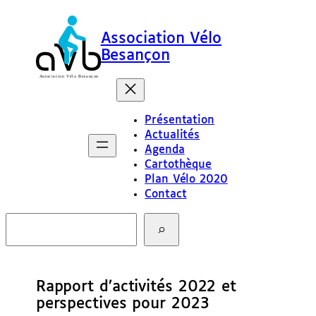
Association Vélo
Besançon
Présentation
Actualités
Agenda
Cartothèque
Plan Vélo 2020
Contact
R
e
c
h
e
Rapport d’activités 2022 et
r
c
perspectives pour 2023
h