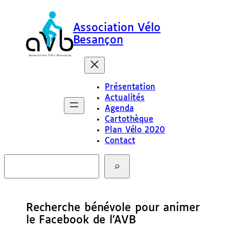
Association Vélo
Besançon
Présentation
Actualités
Agenda
Cartothèque
Plan Vélo 2020
Contact
R
e
c
h
e
Recherche bénévole pour animer
r
c
le Facebook de l’AVB
h