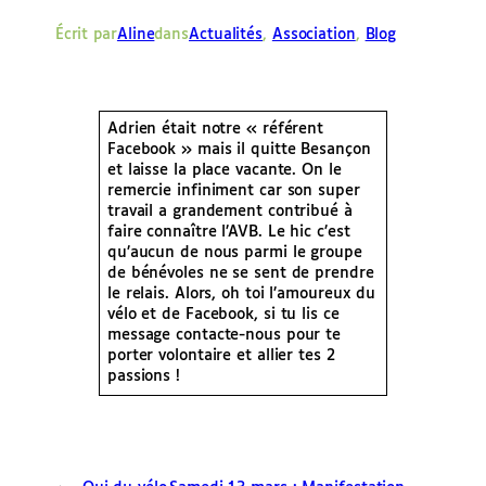
e
Écrit par
Aline
dans
Actualités
, 
Association
, 
Blog
r
Adrien était notre « référent
Facebook » mais il quitte Besançon
et laisse la place vacante. On le
remercie infiniment car son super
travail a grandement contribué à
faire connaître l’AVB. Le hic c’est
qu’aucun de nous parmi le groupe
de bénévoles ne se sent de prendre
le relais. Alors, oh toi l’amoureux du
vélo et de Facebook, si tu lis ce
message contacte-nous pour te
porter volontaire et allier tes 2
passions !