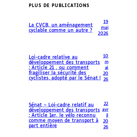
PLUS DE PUBLICATIONS
19
La CVCB, un aménagement
mai
cyclable comme un autre ?
2026
10
Loi-cadre relative au
m
développement des transports
: Article 21 , ou comment
ai
fragiliser la sécurité des
20
cyclistes, adopté par le Sénat !
26
22
Sénat – Loi-cadre relatif au
avr
développement des transports
: Article 1er, le vélo reconnu
il
comme moyen de transport à
20
part entière
26