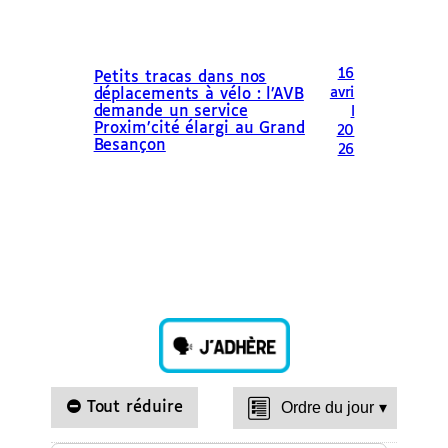
16
Petits tracas dans nos
avri
déplacements à vélo : l’AVB
demande un service
l
Proxim’cité élargi au Grand
20
Besançon
26
Tout réduire
Ordre du jour
▾