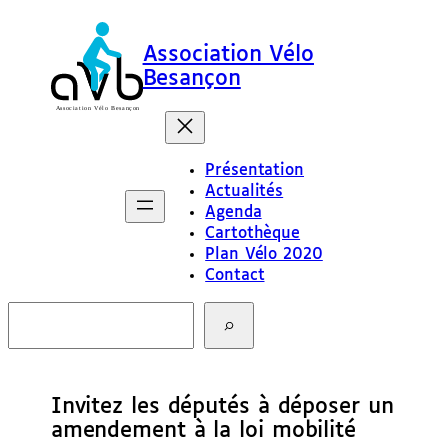
Association Vélo
Besançon
Présentation
Actualités
Agenda
Cartothèque
Plan Vélo 2020
Contact
R
e
c
h
e
Invitez les députés à déposer un
r
c
amendement à la loi mobilité
h