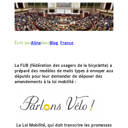
e
r
Écrit par
Aline
dans
Blog
, 
France
La FUB (fédération des usagers de la bicyclette) a
préparé des modèles de mails types à envoyer aux
députés pour leur demander de déposer des
amendements à la loi mobilité :
La Loi Mobilité, qui doit transcrire les promesses