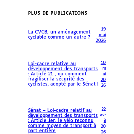
PLUS DE PUBLICATIONS
19
La CVCB, un aménagement
mai
cyclable comme un autre ?
2026
10
Loi-cadre relative au
m
développement des transports
: Article 21 , ou comment
ai
fragiliser la sécurité des
20
cyclistes, adopté par le Sénat !
26
22
Sénat – Loi-cadre relatif au
avr
développement des transports
: Article 1er, le vélo reconnu
il
comme moyen de transport à
20
part entière
26