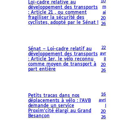
10
Loi-cadre relative au
m
développement des transports
: Article 21 , ou comment
ai
fragiliser la sécurité des
20
cyclistes, adopté par le Sénat !
26
22
Sénat – Loi-cadre relatif au
avr
développement des transports
: Article 1er, le vélo reconnu
il
comme moyen de transport à
20
part entière
26
16
Petits tracas dans nos
avri
déplacements à vélo : l’AVB
demande un service
l
Proxim’cité élargi au Grand
20
Besançon
26