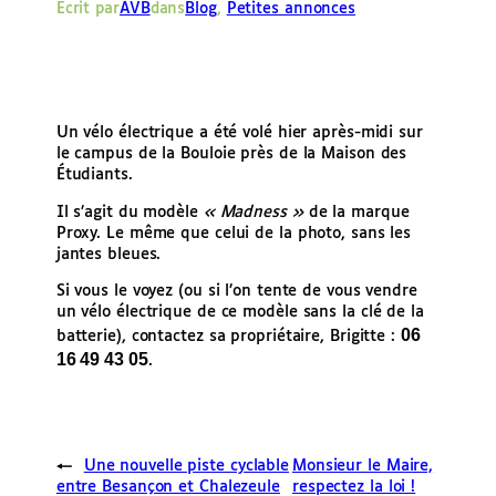
Écrit par
AVB
dans
Blog
, 
Petites annonces
e
r
Un vélo électrique a été volé hier après-midi sur
le campus de la Bouloie près de la Maison des
Étudiants.
Il s’agit du modèle
« Madness »
de la marque
Proxy. Le même que celui de la photo, sans les
jantes bleues.
Si vous le voyez (ou si l’on tente de vous vendre
un vélo électrique de ce modèle sans la clé de la
06
batterie), contactez sa propriétaire, Brigitte :
16 49 43 05
.
←
Une nouvelle piste cyclable
Monsieur le Maire,
entre Besançon et Chalezeule
respectez la loi !