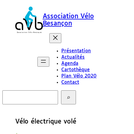
Association Vélo
Besançon
Présentation
Actualités
Agenda
Cartothèque
Plan Vélo 2020
Contact
R
e
c
h
e
Vélo électrique volé
r
c
h