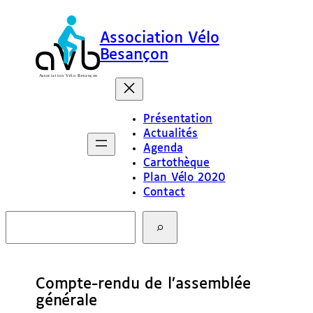
Association Vélo
Besançon
Présentation
Actualités
Agenda
Cartothèque
Plan Vélo 2020
Contact
R
e
c
h
e
Compte-rendu de l’assemblée
r
c
générale
h