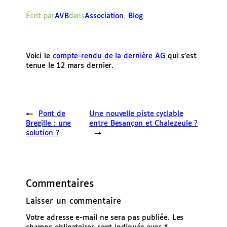
e
Écrit par
AVB
dans
Association
, 
Blog
r
Voici le
compte-rendu de la dernière AG
qui s’est
tenue le 12 mars dernier.
←
Pont de
Une nouvelle piste cyclable
Bregille : une
entre Besançon et Chalezeule ?
solution ?
→
Commentaires
Laisser un commentaire
Votre adresse e-mail ne sera pas publiée.
Les