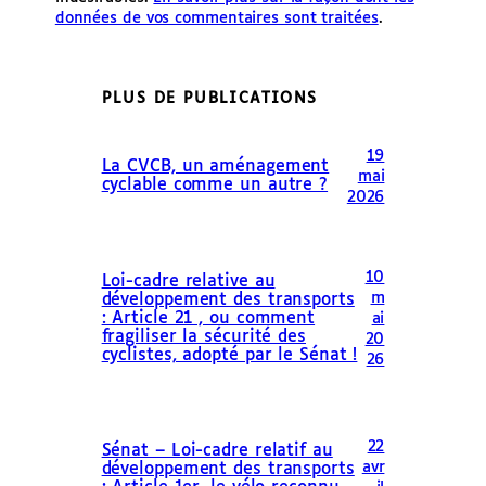
données de vos commentaires sont traitées
.
PLUS DE PUBLICATIONS
19
La CVCB, un aménagement
mai
cyclable comme un autre ?
2026
10
Loi-cadre relative au
m
développement des transports
: Article 21 , ou comment
ai
fragiliser la sécurité des
20
cyclistes, adopté par le Sénat !
26
22
Sénat – Loi-cadre relatif au
avr
développement des transports