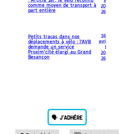
: Article 1er, le vélo reconnu
il
comme moyen de transport à
20
part entière
26
16
Petits tracas dans nos
avri
déplacements à vélo : l’AVB
demande un service
l
Proxim’cité élargi au Grand
20
Besançon
26