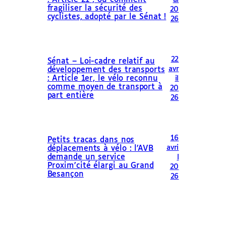
fragiliser la sécurité des
20
cyclistes, adopté par le Sénat !
26
22
Sénat – Loi-cadre relatif au
avr
développement des transports
: Article 1er, le vélo reconnu
il
comme moyen de transport à
20
part entière
26
16
Petits tracas dans nos
avri
déplacements à vélo : l’AVB
demande un service
l
Proxim’cité élargi au Grand
20
Besançon
26