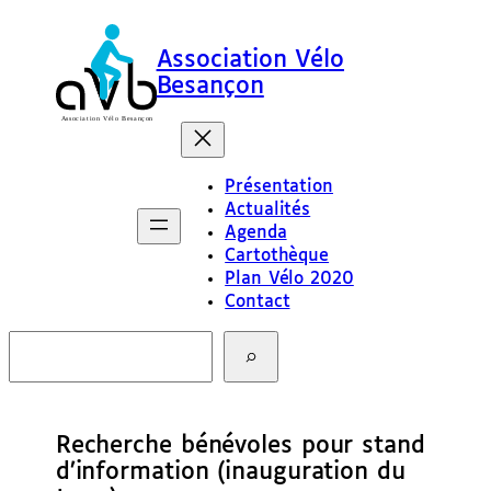
Association Vélo
Besançon
Présentation
Actualités
Agenda
Cartothèque
Plan Vélo 2020
Contact
R
e
c
h
e
Recherche bénévoles pour stand
r
c
d’information (inauguration du
h