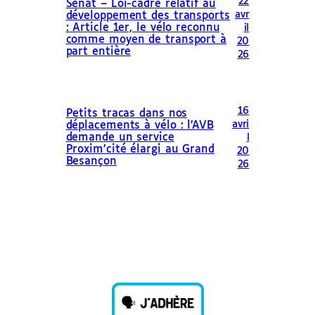
22
Sénat – Loi-cadre relatif au
avr
développement des transports
: Article 1er, le vélo reconnu
il
comme moyen de transport à
20
part entière
26
16
Petits tracas dans nos
avri
déplacements à vélo : l’AVB
demande un service
l
Proxim’cité élargi au Grand
20
Besançon
26