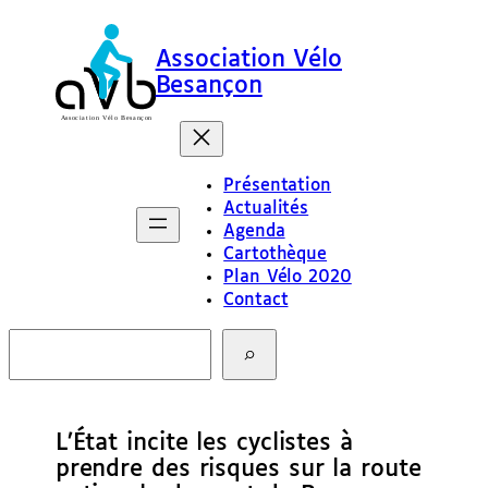
Association Vélo
Besançon
Présentation
Actualités
Agenda
Cartothèque
Plan Vélo 2020
Contact
R
e
c
h
e
L’État incite les cyclistes à
r
c
prendre des risques sur la route
h