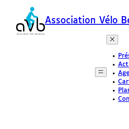
Association Vélo 
Pré
Act
Ag
Car
Pla
Con