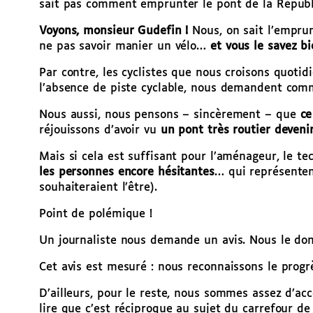
sait pas comment emprunter le pont de la Républ
Voyons, monsieur Gudefin !
Nous, on sait l’empru
ne pas savoir manier un vélo…
et vous le savez b
Par contre, les cyclistes que nous croisons quoti
l’absence de piste cyclable, nous demandent comm
Nous aussi, nous pensons – sincèrement – que
ce
réjouissons d’avoir vu
un
pont très routier deveni
Mais si cela est suffisant pour l’aménageur, le tec
les personnes encore hésitantes
… qui représenten
souhaiteraient l’être).
Point de polémique !
Un journaliste nous demande un avis. Nous le do
Cet avis est mesuré : nous reconnaissons le progrè
D’ailleurs, pour le reste, nous sommes assez d’ac
lire que c’est réciproque au sujet du carrefour d