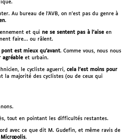
ique.
nter. Au bureau de l’AVB, on n’est pas du genre à
ien
.
diennement et qui
ne se sentent pas à l’aise
en
ent faire… ou râlent.
 pont est mieux qu’avant
. Comme vous, nous nous
r agréable
et urbain.
hnicien, le cycliste aguerri,
cela l’est moins pour
t la majorité des cyclistes (ou de ceux qui
nnons.
s, tout en pointant les difficultés restantes.
cord avec ce que dit M. Gudefin, et même ravis de
e
Micropolis
.