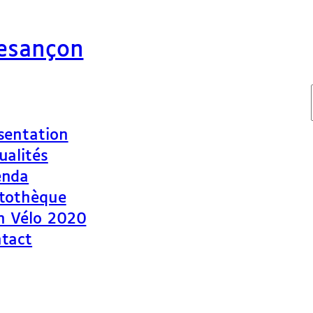
Besançon
sentation
ualités
enda
tothèque
n Vélo 2020
tact