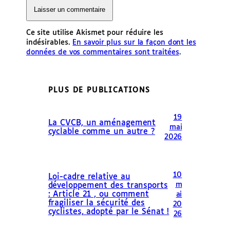
Ce site utilise Akismet pour réduire les
indésirables.
En savoir plus sur la façon dont les
données de vos commentaires sont traitées
.
PLUS DE PUBLICATIONS
19
La CVCB, un aménagement
mai
cyclable comme un autre ?
2026
10
Loi-cadre relative au
m
développement des transports
: Article 21 , ou comment
ai
fragiliser la sécurité des
20
cyclistes, adopté par le Sénat !
26