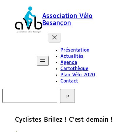
Association Vélo
Besançon
Présentation
Actualités
Agenda
Cartothèque
Plan Vélo 2020
Contact
R
e
c
h
e
Cyclistes Brillez ! C’est demain !
r
c
h