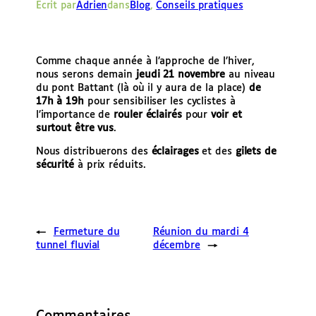
Écrit par
Adrien
dans
Blog
, 
Conseils pratiques
e
r
Comme chaque année à l’approche de l’hiver,
nous serons demain
jeudi 21 novembre
au niveau
du pont Battant (là où il y aura de la place)
de
17h à 19h
pour sensibiliser les cyclistes à
l’importance de
rouler éclairés
pour
voir et
surtout être vus
.
Nous distribuerons des
éclairages
et des
gilets de
sécurité
à prix réduits.
←
Fermeture du
Réunion du mardi 4
tunnel fluvial
décembre
→