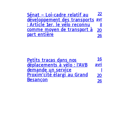
22
Sénat – Loi-cadre relatif au
avr
développement des transports
: Article 1er, le vélo reconnu
il
comme moyen de transport à
20
part entière
26
16
Petits tracas dans nos
avri
déplacements à vélo : l’AVB
demande un service
l
Proxim’cité élargi au Grand
20
Besançon
26