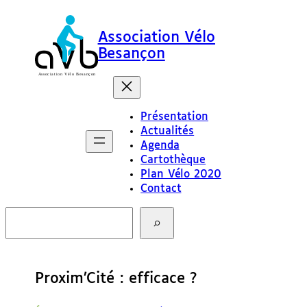
Association Vélo
Besançon
Présentation
Actualités
Agenda
Cartothèque
Plan Vélo 2020
Contact
R
e
c
h
e
Proxim’Cité : efficace ?
r
c
h