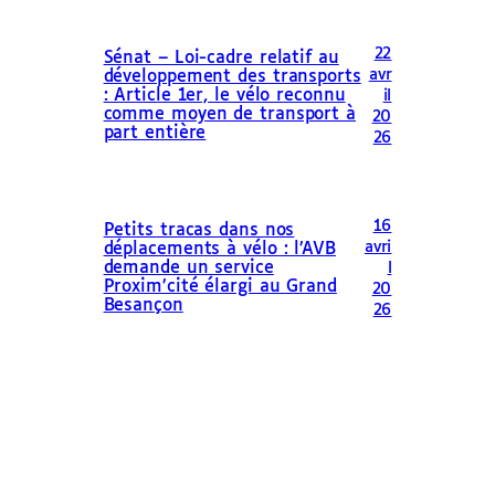
22
Sénat – Loi-cadre relatif au
avr
développement des transports
: Article 1er, le vélo reconnu
il
comme moyen de transport à
20
part entière
26
16
Petits tracas dans nos
avri
déplacements à vélo : l’AVB
demande un service
l
Proxim’cité élargi au Grand
20
Besançon
26