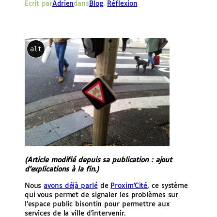
Écrit par
Adrien
dans
Blog
, 
Réflexion
e
r
alt
(Article modifié depuis sa publication : ajout
d’explications à la fin.)
Nous
avons déjà parlé
de
Proxim’Cité
, ce système
qui vous permet de signaler les problèmes sur
l’espace public bisontin pour permettre aux
services de la ville d’intervenir.