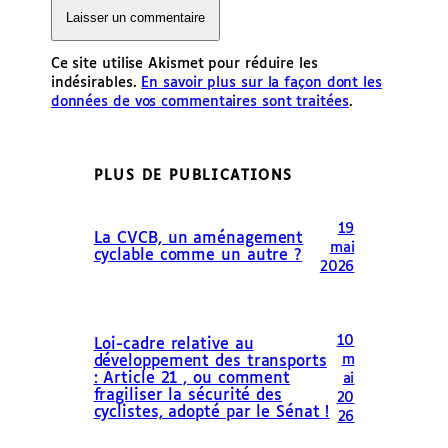
Ce site utilise Akismet pour réduire les
indésirables.
En savoir plus sur la façon dont les
données de vos commentaires sont traitées
.
PLUS DE PUBLICATIONS
19
La CVCB, un aménagement
mai
cyclable comme un autre ?
2026
10
Loi-cadre relative au
m
développement des transports
: Article 21 , ou comment
ai
fragiliser la sécurité des
20
cyclistes, adopté par le Sénat !
26